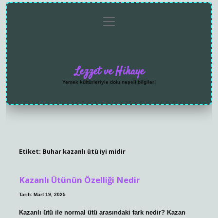
menüyü
Anasayfa
Gizlilik
Yasal
Hakkımızda
aç
Politikası
Uyarı
Lezzet ve Hikaye
Yemek kültürleriyle dolu neşeli bilgiler!
Etiket:
Buhar kazanlı ütü iyi midir
Kazanlı Ütünün Özelliği Nedir
Tarih: Mart 19, 2025
Kazanlı ütü ile normal ütü arasındaki fark nedir? Kazan