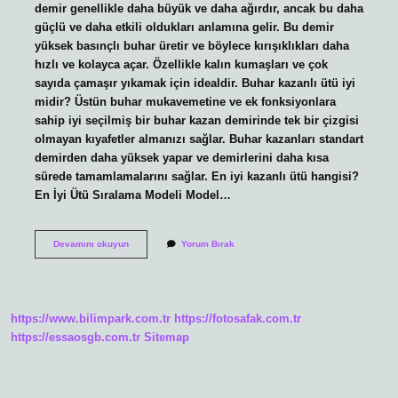
demir genellikle daha büyük ve daha ağırdır, ancak bu daha
güçlü ve daha etkili oldukları anlamına gelir. Bu demir
yüksek basınçlı buhar üretir ve böylece kırışıklıkları daha
hızlı ve kolayca açar. Özellikle kalın kumaşları ve çok
sayıda çamaşır yıkamak için idealdir. Buhar kazanlı ütü iyi
midir? Üstün buhar mukavemetine ve ek fonksiyonlara
sahip iyi seçilmiş bir buhar kazan demirinde tek bir çizgisi
olmayan kıyafetler almanızı sağlar. Buhar kazanları standart
demirden daha yüksek yapar ve demirlerini daha kısa
sürede tamamlamalarını sağlar. En iyi kazanlı ütü hangisi?
En İyi Ütü Sıralama Modeli Model…
Kazanlı
Devamını okuyun
Yorum Bırak
Ütünün
Özelliği
Nedir
https://www.bilimpark.com.tr
https://fotosafak.com.tr
https://essaosgb.com.tr
Sitemap