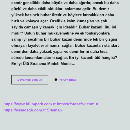
demir genellikle daha büyük ve daha ağırdır, ancak bu daha
güçlü ve daha etkili oldukları anlamına gelir. Bu demir
yüksek basınçlı buhar üretir ve böylece kırışıklıkları daha
hızlı ve kolayca açar. Özellikle kalın kumaşları ve çok
sayıda çamaşır yıkamak için idealdir. Buhar kazanlı ütü iyi
midir? Üstün buhar mukavemetine ve ek fonksiyonlara
sahip iyi seçilmiş bir buhar kazan demirinde tek bir çizgisi
olmayan kıyafetler almanızı sağlar. Buhar kazanları standart
demirden daha yüksek yapar ve demirlerini daha kısa
sürede tamamlamalarını sağlar. En iyi kazanlı ütü hangisi?
En İyi Ütü Sıralama Modeli Model…
Kazanlı
Devamını okuyun
Yorum Bırak
Ütünün
Özelliği
Nedir
https://www.bilimpark.com.tr
https://fotosafak.com.tr
https://essaosgb.com.tr
Sitemap