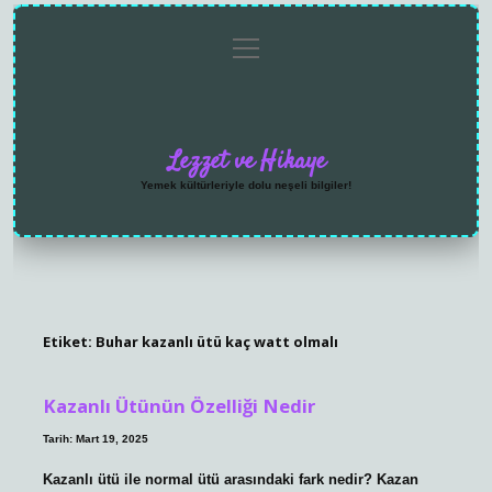
menüyü
Anasayfa
Gizlilik
Yasal
Hakkımızda
aç
Politikası
Uyarı
Lezzet ve Hikaye
Yemek kültürleriyle dolu neşeli bilgiler!
Etiket:
Buhar kazanlı ütü kaç watt olmalı
Kazanlı Ütünün Özelliği Nedir
Tarih: Mart 19, 2025
Kazanlı ütü ile normal ütü arasındaki fark nedir? Kazan