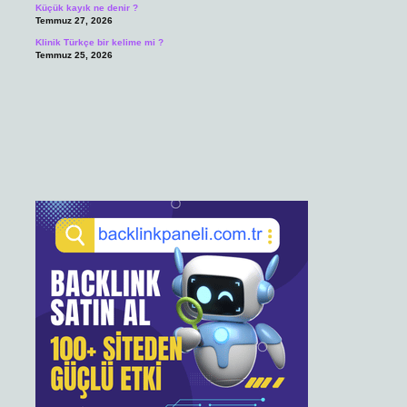
Küçük kayık ne denir ?
Temmuz 27, 2026
Klinik Türkçe bir kelime mi ?
Temmuz 25, 2026