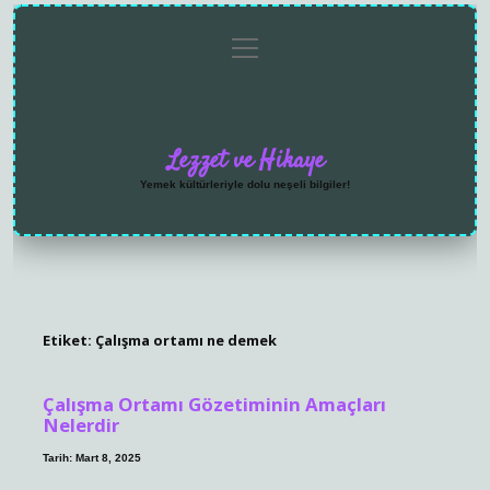
menüyü
Anasayfa
Gizlilik
Yasal
Hakkımızda
aç
Politikası
Uyarı
Lezzet ve Hikaye
Yemek kültürleriyle dolu neşeli bilgiler!
Etiket:
Çalışma ortamı ne demek
Çalışma Ortamı Gözetiminin Amaçları
Nelerdir
Tarih: Mart 8, 2025