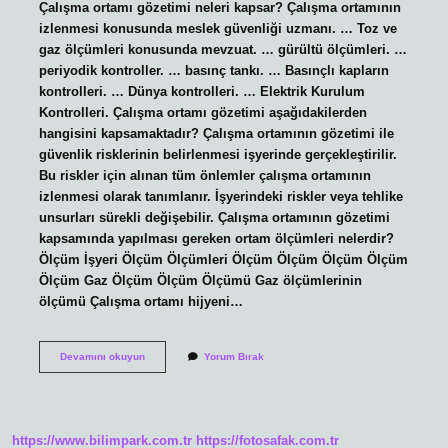
Çalışma ortamı gözetimi neleri kapsar? Çalışma ortamının
izlenmesi konusunda meslek güvenliği uzmanı. … Toz ve
gaz ölçümleri konusunda mevzuat. … gürültü ölçümleri. …
periyodik kontroller. … basınç tankı. … Basınçlı kapların
kontrolleri. … Dünya kontrolleri. … Elektrik Kurulum
Kontrolleri. Çalışma ortamı gözetimi aşağıdakilerden
hangisini kapsamaktadır? Çalışma ortamının gözetimi ile
güvenlik risklerinin belirlenmesi işyerinde gerçekleştirilir.
Bu riskler için alınan tüm önlemler çalışma ortamının
izlenmesi olarak tanımlanır. İşyerindeki riskler veya tehlike
unsurları sürekli değişebilir. Çalışma ortamının gözetimi
kapsamında yapılması gereken ortam ölçümleri nelerdir?
Ölçüm İşyeri Ölçüm Ölçümleri Ölçüm Ölçüm Ölçüm Ölçüm
Ölçüm Gaz Ölçüm Ölçüm Ölçümü Gaz ölçümlerinin
ölçümü Çalışma ortamı hijyeni…
Çalışma
Devamını okuyun
Yorum Bırak
Ortamı
Gözetiminin
Amaçları
Nelerdir
https://www.bilimpark.com.tr
https://fotosafak.com.tr