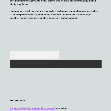
sorumluluğunu taşımakta olup, siteye üye olarak bu sorumluluğu kabul
etmiş sayılırlar.
Hukuka ve yasal düzenlemelere aykırı olduğunu düşündüğünüz içerikleri,
backlinkpanelicomtr@gmail.com
adresine bildirmeniz halinde, ilgili
içerikler yasal süre içerisinde sitemizden kaldırılacaktır.
Arama
Son yorumlar
5 Aylık Bebek Ne Sıklıkta Beslenmeli
için
admin