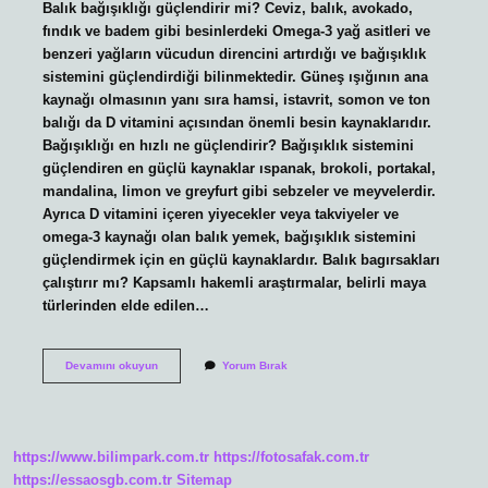
Balık bağışıklığı güçlendirir mi? Ceviz, balık, avokado,
fındık ve badem gibi besinlerdeki Omega-3 yağ asitleri ve
benzeri yağların vücudun direncini artırdığı ve bağışıklık
sistemini güçlendirdiği bilinmektedir. Güneş ışığının ana
kaynağı olmasının yanı sıra hamsi, istavrit, somon ve ton
balığı da D vitamini açısından önemli besin kaynaklarıdır.
Bağışıklığı en hızlı ne güçlendirir? Bağışıklık sistemini
güçlendiren en güçlü kaynaklar ıspanak, brokoli, portakal,
mandalina, limon ve greyfurt gibi sebzeler ve meyvelerdir.
Ayrıca D vitamini içeren yiyecekler veya takviyeler ve
omega-3 kaynağı olan balık yemek, bağışıklık sistemini
güçlendirmek için en güçlü kaynaklardır. Balık bagırsakları
çalıştırır mı? Kapsamlı hakemli araştırmalar, belirli maya
türlerinden elde edilen…
Balık
Devamını okuyun
Yorum Bırak
Bağışıklık
Güçlendirir
Mi
https://www.bilimpark.com.tr
https://fotosafak.com.tr
https://essaosgb.com.tr
Sitemap