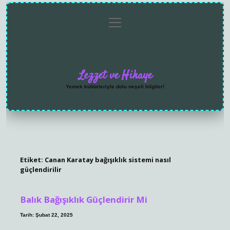
menüyü
Anasayfa
Gizlilik
Yasal
Hakkımızda
aç
Politikası
Uyarı
Lezzet ve Hikaye
Yemek kültürleriyle dolu neşeli bilgiler!
Etiket:
Canan Karatay bağışıklık sistemi nasıl
güçlendirilir
Balık Bağışıklık Güçlendirir Mi
Tarih: Şubat 22, 2025