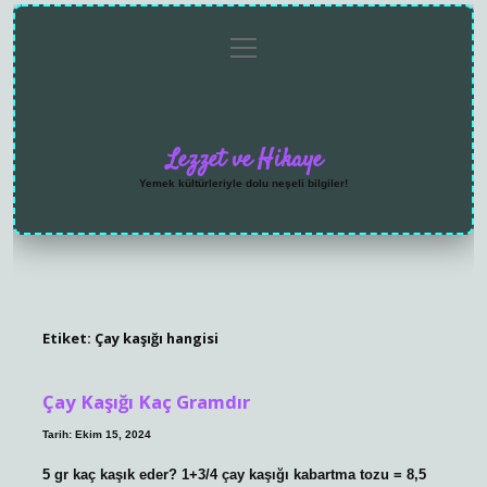
menüyü
Anasayfa
Gizlilik
Yasal
Hakkımızda
aç
Politikası
Uyarı
Lezzet ve Hikaye
Yemek kültürleriyle dolu neşeli bilgiler!
Etiket:
Çay kaşığı hangisi
Çay Kaşığı Kaç Gramdır
Tarih: Ekim 15, 2024
5 gr kaç kaşık eder? 1+3/4 çay kaşığı kabartma tozu = 8,5