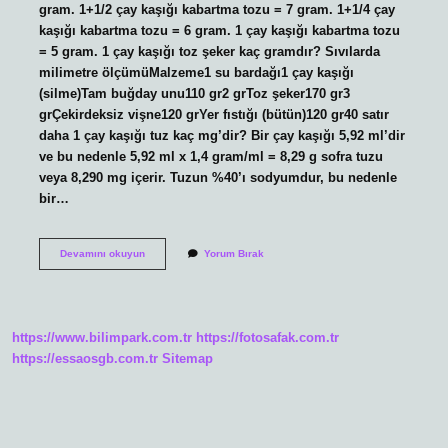
gram. 1+1/2 çay kaşığı kabartma tozu = 7 gram. 1+1/4 çay
kaşığı kabartma tozu = 6 gram. 1 çay kaşığı kabartma tozu
= 5 gram. 1 çay kaşığı toz şeker kaç gramdır? Sıvılarda
milimetre ölçümüMalzeme1 su bardağı1 çay kaşığı
(silme)Tam buğday unu110 gr2 grToz şeker170 gr3
grÇekirdeksiz vişne120 grYer fıstığı (bütün)120 gr40 satır
daha 1 çay kaşığı tuz kaç mg’dir? Bir çay kaşığı 5,92 ml’dir
ve bu nedenle 5,92 ml x 1,4 gram/ml = 8,29 g sofra tuzu
veya 8,290 mg içerir. Tuzun %40’ı sodyumdur, bu nedenle
bir…
Çay
Devamını okuyun
Yorum Bırak
Kaşığı
Kaç
Gramdır
https://www.bilimpark.com.tr
https://fotosafak.com.tr
https://essaosgb.com.tr
Sitemap