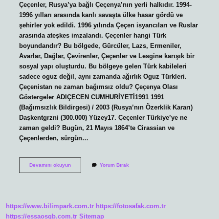
Çeçenler, Rusya’ya bağlı Çeçenya’nın yerli halkıdır. 1994-
1996 yılları arasında kanlı savaşta ülke hasar gördü ve
şehirler yok edildi. 1996 yılında Çeçen isyancıları ve Ruslar
arasında ateşkes imzalandı. Çeçenler hangi Türk
boyundandır? Bu bölgede, Gürcüler, Lazs, Ermeniler,
Avarlar, Dağlar, Çevirenler, Çeçenler ve Lesgine karışık bir
sosyal yapı oluşturdu. Bu bölgeye gelen Türk kabileleri
sadece oguz değil, aynı zamanda ağırlık Oguz Türkleri.
Çeçenistan ne zaman bağımsız oldu? Çeçenya Olası
Göstergeler ADIÇECEN CUMHURİYETİ1991 1991
(Bağımsızlık Bildirgesi) / 2003 (Rusya’nın Özerklik Kararı)
Daşkentgrzni (300.000) Yüzey17. Çeçenler Türkiye’ye ne
zaman geldi? Bugün, 21 Mayıs 1864’te Cirassian ve
Çeçenlerden, sürgün…
Çeçenistan
Devamını okuyun
Yorum Bırak
Eskiden
Nereye
Bağlıydı
https://www.bilimpark.com.tr
https://fotosafak.com.tr
https://essaosgb.com.tr
Sitemap