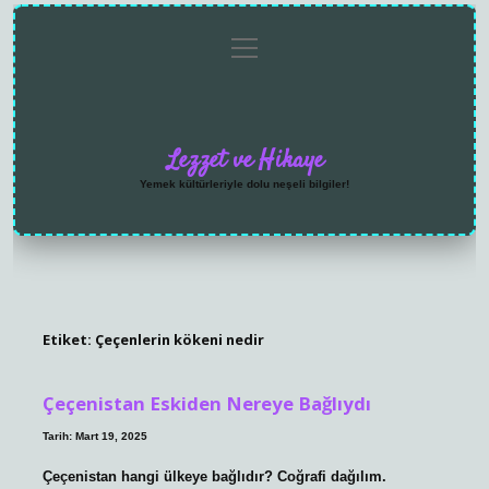
menüyü
Anasayfa
Gizlilik
Yasal
Hakkımızda
aç
Politikası
Uyarı
Lezzet ve Hikaye
Yemek kültürleriyle dolu neşeli bilgiler!
Etiket:
Çeçenlerin kökeni nedir
Çeçenistan Eskiden Nereye Bağlıydı
Tarih: Mart 19, 2025
Çeçenistan hangi ülkeye bağlıdır? Coğrafi dağılım.