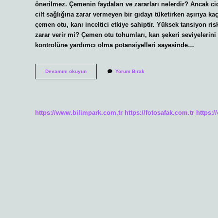
önerilmez. Çemenin faydaları ve zararları nelerdir? Ancak ci
cilt sağlığına zarar vermeyen bir gıdayı tüketirken aşırıya
çemen otu, kanı inceltici etkiye sahiptir. Yüksek tansiyon risk
zarar verir mi? Çemen otu tohumları, kan şekeri seviyelerini
kontrolüne yardımcı olma potansiyelleri sayesinde…
Çemen
Devamını okuyun
Yorum Bırak
Otu
Zararı
Var
Mıdır
https://www.bilimpark.com.tr
https://fotosafak.com.tr
https:/