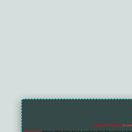
Reklam ve İletişim:
E-mai
Yasal Uyarı:
Sitemiz, 5651 Sayılı Kanun gereğince Bilgi Teknolojileri ve İl