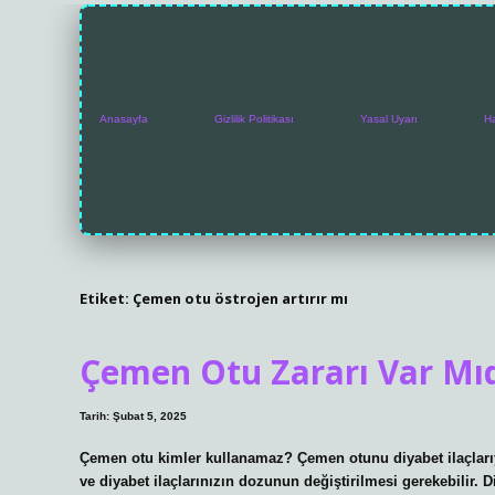
Anasayfa
Gizlilik Politikası
Yasal Uyarı
H
Etiket:
Çemen otu östrojen artırır mı
Çemen Otu Zararı Var Mıd
Tarih: Şubat 5, 2025
Çemen otu kimler kullanamaz? Çemen otunu diyabet ilaçlarıy
ve diyabet ilaçlarınızın dozunun değiştirilmesi gerekebilir