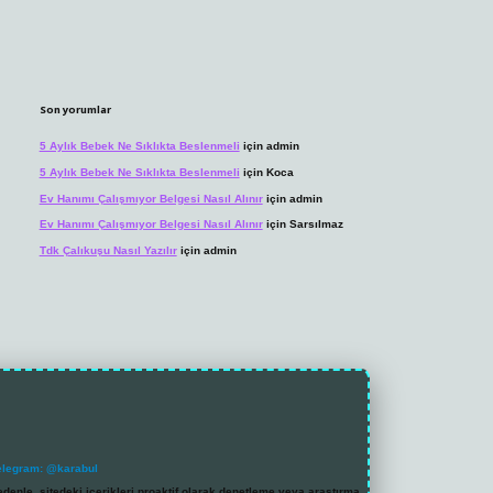
Son yorumlar
5 Aylık Bebek Ne Sıklıkta Beslenmeli
için
admin
5 Aylık Bebek Ne Sıklıkta Beslenmeli
için
Koca
Ev Hanımı Çalışmıyor Belgesi Nasıl Alınır
için
admin
Ev Hanımı Çalışmıyor Belgesi Nasıl Alınır
için
Sarsılmaz
Tdk Çalıkuşu Nasıl Yazılır
için
admin
elegram: @karabul
denle, sitedeki içerikleri proaktif olarak denetleme veya araştırma