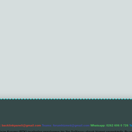
l:
backlinkpaneli@gmail.com
Teams:
forumhizmeti@gmail.com
Whatsapp: 0262 606 0 726
T
etişim Kurumu (BTK) tarafından onaylanmış bir Yer Sağlayıcı olarak hizmet vermektedir. Bu ne