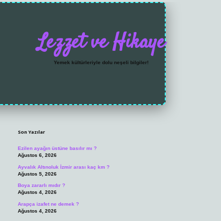
Lezzet ve Hikaye
Yemek kültürleriyle dolu neşeli bilgiler!
Sidebar
https://grandoperabet
Son Yazılar
Ezilen ayağın üstüne basılır mı ?
Ağustos 6, 2026
Ayvalık Altınoluk İzmir arası kaç km ?
Ağustos 5, 2026
Boya zararlı mıdır ?
Ağustos 4, 2026
Arapça izafet ne demek ?
Ağustos 4, 2026