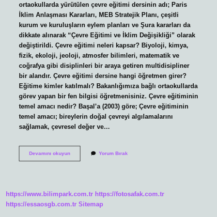
ortaokullarda yürütülen çevre eğitimi dersinin adı; Paris
İklim Anlaşması Kararları, MEB Stratejik Planı, çeşitli
kurum ve kuruluşların eylem planları ve Şura kararları da
dikkate alınarak “Çevre Eğitimi ve İklim Değişikliği” olarak
değiştirildi. Çevre eğitimi neleri kapsar? Biyoloji, kimya,
fizik, ekoloji, jeoloji, atmosfer bilimleri, matematik ve
coğrafya gibi disiplinleri bir araya getiren multidisipliner
bir alandır. Çevre eğitimi dersine hangi öğretmen girer?
Eğitime kimler katılmalı? Bakanlığımıza bağlı ortaokullarda
görev yapan bir fen bilgisi öğretmenisiniz. Çevre eğitiminin
temel amacı nedir? Başal’a (2003) göre; Çevre eğitiminin
temel amacı; bireylerin doğal çevreyi algılamalarını
sağlamak, çevresel değer ve…
Çevre
Devamını okuyun
Yorum Bırak
Eğitimi
Dersi
Nedir
https://www.bilimpark.com.tr
https://fotosafak.com.tr
https://essaosgb.com.tr
Sitemap