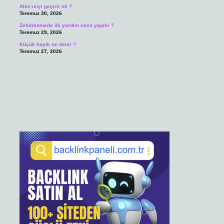
Altın ısıyı geçirir mi ?
Temmuz 30, 2026
Zehirlenmede ilk yardım nasıl yapılır ?
Temmuz 29, 2026
Küçük kayık ne denir ?
Temmuz 27, 2026