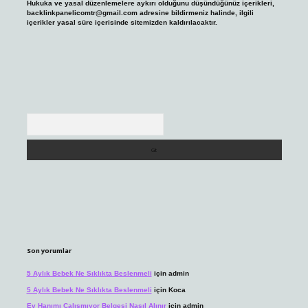
Hukuka ve yasal düzenlemelere aykırı olduğunu düşündüğünüz içerikleri,
backlinkpanelicomtr@gmail.com
adresine bildirmeniz halinde, ilgili
içerikler yasal süre içerisinde sitemizden kaldırılacaktır.
Arama
Son yorumlar
5 Aylık Bebek Ne Sıklıkta Beslenmeli
için
admin
5 Aylık Bebek Ne Sıklıkta Beslenmeli
için
Koca
Ev Hanımı Çalışmıyor Belgesi Nasıl Alınır
için
admin