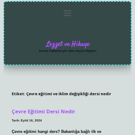
menüyü
Anasayfa
Gizlilik
Yasal
Hakkımızda
aç
Politikası
Uyarı
Lezzet ve Hikaye
Yemek kültürleriyle dolu neşeli bilgiler!
Etiket:
Çevre eğitimi ve iklim değişikliği dersi nedir
Çevre Eğitimi Dersi Nedir
Tarih: Eylül 16, 2024
Çevre eğitimi hangi ders? Bakanlığa bağlı ilk ve