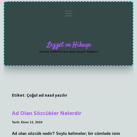
menüyü
Anasayfa
Gizlilik
Yasal
Hakkımızda
aç
Politikası
Uyarı
Lezzet ve Hikaye
Yemek kültürleriyle dolu neşeli bilgiler!
Etiket:
Çoğul ad nasıl yazılır
Ad Olan Sözcükler Nelerdir
Tarih: Ekim 13, 2024
Ad olan sözcük nedir? Soylu kelimeler; bir cümlede isim