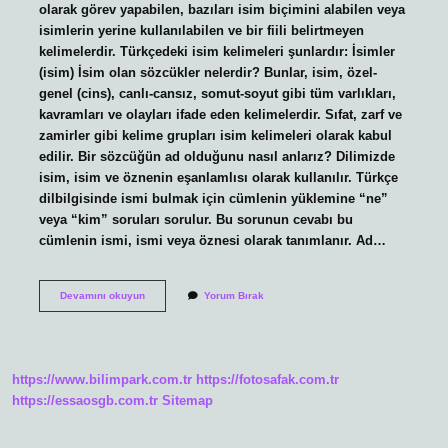
olarak görev yapabilen, bazıları isim biçimini alabilen veya
isimlerin yerine kullanılabilen ve bir fiili belirtmeyen
kelimelerdir. Türkçedeki isim kelimeleri şunlardır: İsimler
(isim) İsim olan sözcükler nelerdir? Bunlar, isim, özel-
genel (cins), canlı-cansız, somut-soyut gibi tüm varlıkları,
kavramları ve olayları ifade eden kelimelerdir. Sıfat, zarf ve
zamirler gibi kelime grupları isim kelimeleri olarak kabul
edilir. Bir sözcüğün ad olduğunu nasıl anlarız? Dilimizde
isim, isim ve öznenin eşanlamlısı olarak kullanılır. Türkçe
dilbilgisinde ismi bulmak için cümlenin yüklemine “ne”
veya “kim” soruları sorulur. Bu sorunun cevabı bu
cümlenin ismi, ismi veya öznesi olarak tanımlanır. Ad…
Ad
Devamını okuyun
Yorum Bırak
Olan
Sözcükler
Nelerdir
https://www.bilimpark.com.tr
https://fotosafak.com.tr
https://essaosgb.com.tr
Sitemap