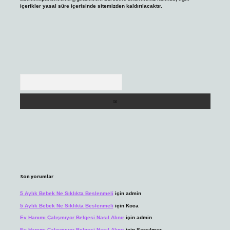
içerikler yasal süre içerisinde sitemizden kaldırılacaktır.
Arama
Son yorumlar
5 Aylık Bebek Ne Sıklıkta Beslenmeli
için
admin
5 Aylık Bebek Ne Sıklıkta Beslenmeli
için
Koca
Ev Hanımı Çalışmıyor Belgesi Nasıl Alınır
için
admin
Ev Hanımı Çalışmıyor Belgesi Nasıl Alınır
için
Sarsılmaz