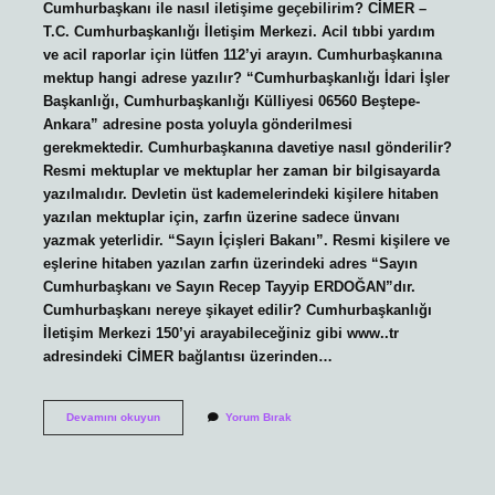
Cumhurbaşkanı ile nasıl iletişime geçebilirim? CİMER –
T.C. Cumhurbaşkanlığı İletişim Merkezi. Acil tıbbi yardım
ve acil raporlar için lütfen 112’yi arayın. Cumhurbaşkanına
mektup hangi adrese yazılır? “Cumhurbaşkanlığı İdari İşler
Başkanlığı, Cumhurbaşkanlığı Külliyesi 06560 Beştepe-
Ankara” adresine posta yoluyla gönderilmesi
gerekmektedir. Cumhurbaşkanına davetiye nasıl gönderilir?
Resmi mektuplar ve mektuplar her zaman bir bilgisayarda
yazılmalıdır. Devletin üst kademelerindeki kişilere hitaben
yazılan mektuplar için, zarfın üzerine sadece ünvanı
yazmak yeterlidir. “Sayın İçişleri Bakanı”. Resmi kişilere ve
eşlerine hitaben yazılan zarfın üzerindeki adres “Sayın
Cumhurbaşkanı ve Sayın Recep Tayyip ERDOĞAN”dır.
Cumhurbaşkanı nereye şikayet edilir? Cumhurbaşkanlığı
İletişim Merkezi 150’yi arayabileceğiniz gibi www..tr
adresindeki CİMER bağlantısı üzerinden…
Cumhurbaşkanına
Devamını okuyun
Yorum Bırak
Ulaşmak
Için
Ne
Yapmalıyım