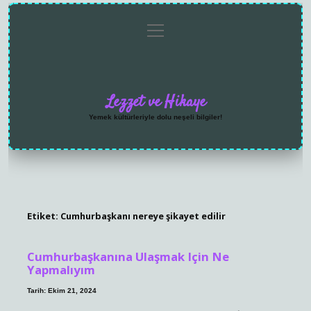
menüyü
Anasayfa
Gizlilik
Yasal
Hakkımızda
aç
Politikası
Uyarı
Lezzet ve Hikaye
Yemek kültürleriyle dolu neşeli bilgiler!
Etiket:
Cumhurbaşkanı nereye şikayet edilir
Cumhurbaşkanına Ulaşmak Için Ne
Yapmalıyım
Tarih: Ekim 21, 2024