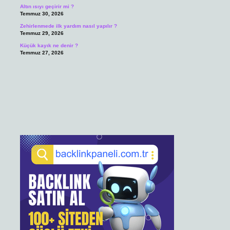
Altın ısıyı geçirir mi ?
Temmuz 30, 2026
Zehirlenmede ilk yardım nasıl yapılır ?
Temmuz 29, 2026
Küçük kayık ne denir ?
Temmuz 27, 2026