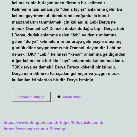
kelimelerinin birleşiminden türemiş bir kelimedir.
Kelimenin tam anlamıyla “deniz kıyısı” anlamına gelir. Bu
kelime gayrimenkul literatüründe çoğunlukla konut
manzaralarını tanımlamak için kullanılır. Lebi Derya ne
demek Osmanlıca? Denizle dudak dudağa: Lip-i Derya. Leb-
i Derya, dudak anlamına gelen “leb” ve deniz anlamına
gelen “derya” kelimelerinin bir araya gelmesiyle oluşmuş,
günlük dilde yaygınlaşmış bir Osmanlı deyimidir. Lebi ne
demek TDK? “Lebi” kelimesi “kenar” anlamına geldiğinden
diğer kelimelerle birlikte “kıyı” anlamında kullanılmaktadır.
TDK derya ne demek? Derya Farsça kökenli bir isimdir.
Derya ismi dilimize Farsçadan gelmiştir ve yaygın olarak
kullanılan isimlerden biridir. Derya isminin…
Lebi
Devamını okuyun
Yorum Bırak
Derya
Insan
Ne
Demek
https://www.bilimpark.com.tr
https://fotosafak.com.tr
https://essaosgb.com.tr
Sitemap