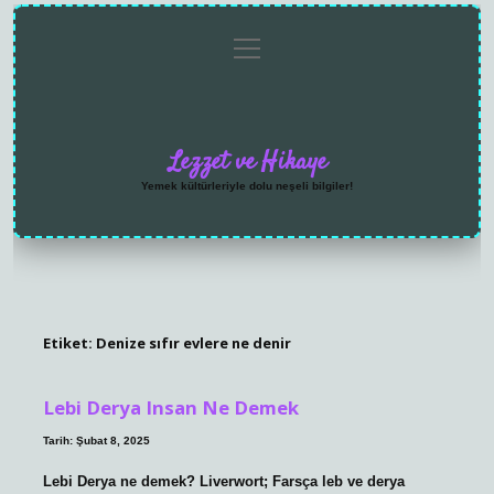
menüyü
Anasayfa
Gizlilik
Yasal
Hakkımızda
aç
Politikası
Uyarı
Lezzet ve Hikaye
Yemek kültürleriyle dolu neşeli bilgiler!
Etiket:
Denize sıfır evlere ne denir
Lebi Derya Insan Ne Demek
Tarih: Şubat 8, 2025
Lebi Derya ne demek? Liverwort; Farsça leb ve derya