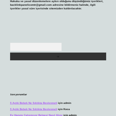
Hukuka ve yasal düzenlemelere aykırı olduğunu düşündüğünüz içerikleri,
backlinkpanelicomtr@gmail.com
adresine bildirmeniz halinde, ilgili
içerikler yasal süre içerisinde sitemizden kaldırılacaktır.
Arama
Son yorumlar
5 Aylık Bebek Ne Sıklıkta Beslenmeli
için
admin
5 Aylık Bebek Ne Sıklıkta Beslenmeli
için
Koca
Ev Hanımı Çalışmıyor Belgesi Nasıl Alınır
için
admin