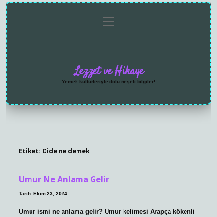
menüyü
Anasayfa
Gizlilik
Yasal
Hakkımızda
aç
Politikası
Uyarı
Lezzet ve Hikaye
Yemek kültürleriyle dolu neşeli bilgiler!
Etiket:
Dide ne demek
Umur Ne Anlama Gelir
Tarih: Ekim 23, 2024
Umur ismi ne anlama gelir? Umur kelimesi Arapça kökenli