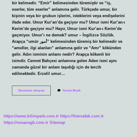
bir kelimedir. “Emir” kelimesinden türemiştir ve “iş,
eserler, tüm eserler” anlamına gelir. Türkçede umur, bir
kişinin veya bir grubun işlerini, isteklerini veya endişelerini
ifade eder. Umur Kur’an’da geçiyor mu? Umur ismi Kur’an-ı
Kerim’de geçiyor mu? Hayır, Umur ismi Kur’an-ı Kerim’de
geçmiyor. Umur’ı ne demek? umur – İngilizce Sözlük.
Arapça “umūr أمور” kelimesinden türemiş bir kelimedir ve
“ameller, ilgi alanları” anlamına gelir ve “Amr” kökünden
gelir. Adın isminin anlamı nedir? Arapça kökenli bir
isimdir. Cennet Bahçesi anlamına gelen Aden ismi aynı
zamanda güzel bir anlam taşıdığı için de tercih
edilmektedir. Erzelil umur…
Umur
Devamını okuyun
Yorum Bırak
Ne
Anlama
Gelir
https://www.bilimpark.com.tr
https://fotosafak.com.tr
https://essaosgb.com.tr
Sitemap