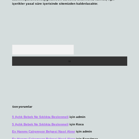
içerikler yasal süre içerisinde sitemizden kaldırılacaktır.
Arama
Son yorumlar
5 Aylık Bebek Ne Sıklıkta Beslenmeli
için
admin
5 Aylık Bebek Ne Sıklıkta Beslenmeli
için
Koca
Ev Hanımı Çalışmıyor Belgesi Nasıl Alınır
için
admin
Ev Hanımı Çalışmıyor Belgesi Nasıl Alınır
için
Sarsılmaz