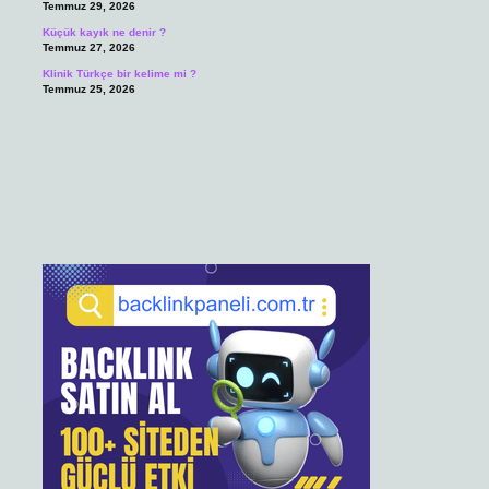
Temmuz 29, 2026
Küçük kayık ne denir ?
Temmuz 27, 2026
Klinik Türkçe bir kelime mi ?
Temmuz 25, 2026