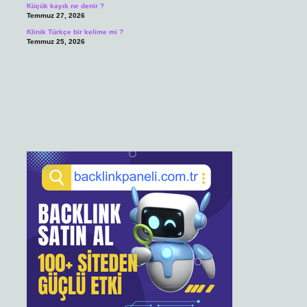
Küçük kayık ne denir ?
Temmuz 27, 2026
Klinik Türkçe bir kelime mi ?
Temmuz 25, 2026