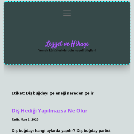
menüyü
Anasayfa
Gizlilik
Yasal
Hakkımızda
aç
Politikası
Uyarı
Lezzet ve Hikaye
Yemek kültürleriyle dolu neşeli bilgiler!
Etiket:
Diş buğdayı geleneği nereden gelir
Diş Hediği Yapılmazsa Ne Olur
Tarih: Mart 1, 2025
Diş buğdayı hangi aylarda yapılır? Diş buğday partisi,