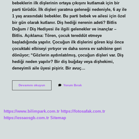
bebeklerin ilk dişlerinin ortaya çıkışını kutlamak için bir
parti türüdür. İlk dişleri yaratma geleneği nedeniyle, 6 ay ile
1 yaş arasındaki bebekler. Bu parti bebek ve ailesi için özel
bir gün olarak kutlanır. Diş hediği nerenin adeti? Bitlis
Doğum / Diş Hediyesi ile ilgili gelenekler ve inançlar –
Bitlis. Açıklama: Tören, çocuk tereddüt etmeye
başladığında yapılır. Çocuğun ilk dişlerini gören kişi önce
çocuktaki elbiseyi yırtıyor ve daha sonra ev sahibine geri
dönüyor; “Gözlerin aydınlatılmış, çocuğun dişleri var. Diş
hediği neden yapılır? Bir diş buğday veya dişhekimi,
deneyimli aile üyesi pişirir. Bir avuç…
Diş
Devamını okuyun
Yorum Bırak
Hediği
Yapılmazsa
Ne
Olur
https://www.bilimpark.com.tr
https://fotosafak.com.tr
https://essaosgb.com.tr
Sitemap