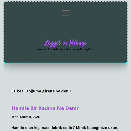
menüyü
Anasayfa
Gizlilik
Yasal
Hakkımızda
aç
Politikası
Uyarı
Lezzet ve Hikaye
Yemek kültürleriyle dolu neşeli bilgiler!
Etiket:
Doğuma girene ne denir
Hamile Bir Kadına Ne Denir
Tarih: Şubat 8, 2025
Hamile olan kişi nasıl tebrik edilir? Minik bebeğinize uzun,