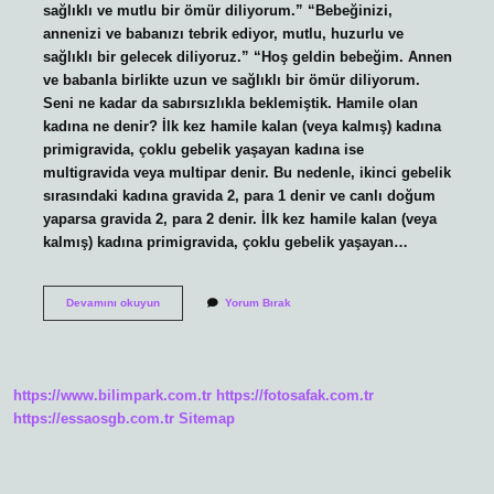
sağlıklı ve mutlu bir ömür diliyorum.” “Bebeğinizi,
annenizi ve babanızı tebrik ediyor, mutlu, huzurlu ve
sağlıklı bir gelecek diliyoruz.” “Hoş geldin bebeğim. Annen
ve babanla birlikte uzun ve sağlıklı bir ömür diliyorum.
Seni ne kadar da sabırsızlıkla beklemiştik. Hamile olan
kadına ne denir? İlk kez hamile kalan (veya kalmış) kadına
primigravida, çoklu gebelik yaşayan kadına ise
multigravida veya multipar denir. Bu nedenle, ikinci gebelik
sırasındaki kadına gravida 2, para 1 denir ve canlı doğum
yaparsa gravida 2, para 2 denir. İlk kez hamile kalan (veya
kalmış) kadına primigravida, çoklu gebelik yaşayan…
Hamile
Devamını okuyun
Yorum Bırak
Bir
Kadına
Ne
Denir
https://www.bilimpark.com.tr
https://fotosafak.com.tr
https://essaosgb.com.tr
Sitemap