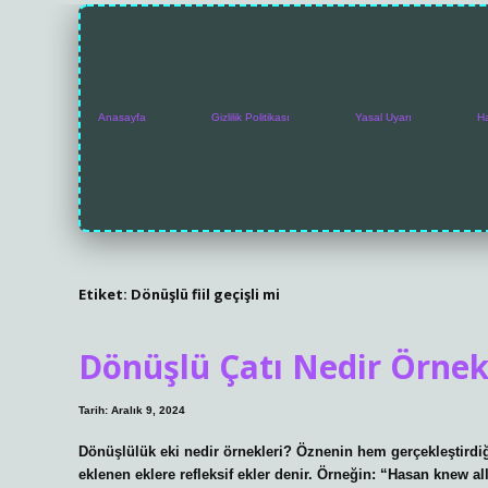
Anasayfa
Gizlilik Politikası
Yasal Uyarı
H
Etiket:
Dönüşlü fiil geçişli mi
Dönüşlü Çatı Nedir Örne
Tarih: Aralık 9, 2024
Dönüşlülük eki nedir örnekleri? Öznenin hem gerçekleştirdiği h
eklenen eklere refleksif ekler denir. Örneğin: “Hasan knew all