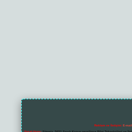
Reklam ve İletişim:
E-mai
Yasal Uyarı:
Sitemiz, 5651 Sayılı Kanun gereğince Bilgi Teknolojileri ve İl