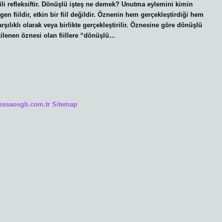
li refleksiftir. Dönüşlü işteş ne demek? Unutma eylemini kimin
en fiildir, etkin bir fiil değildir. Öznenin hem gerçekleştirdiği hem
arşılıklı olarak veya birlikte gerçekleştirilir. Öznesine göre dönüşlü
lenen öznesi olan fiillere “dönüşlü…
/essaosgb.com.tr
Sitemap