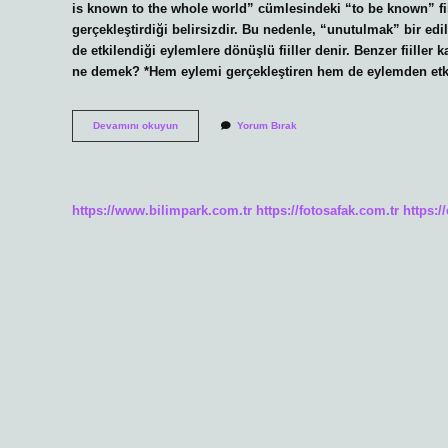
is known to the whole world” cümlesindeki “to be known” fii
gerçekleştirdiği belirsizdir. Bu nedenle, “unutulmak” bir edilg
de etkilendiği eylemlere dönüşlü fiiller denir. Benzer fiiller k
ne demek? *Hem eylemi gerçekleştiren hem de eylemden etki
Dönüşlü
Devamını okuyun
Yorum Bırak
Çatı
Nedir
Örnek
https://www.bilimpark.com.tr
https://fotosafak.com.tr
https:/