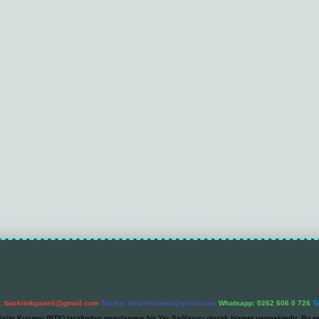
l:
backlinkpaneli@gmail.com
Teams:
forumhizmeti@gmail.com
Whatsapp: 0262 606 0 726
T
etişim Kurumu (BTK) tarafından onaylanmış bir Yer Sağlayıcı olarak hizmet vermektedir. Bu ne