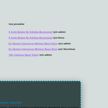
Son yorumlar
5 Aylık Bebek Ne Sıklıkta Beslenmeli
için
admin
5 Aylık Bebek Ne Sıklıkta Beslenmeli
için
Koca
Ev Hanımı Çalışmıyor Belgesi Nasıl Alınır
için
admin
Ev Hanımı Çalışmıyor Belgesi Nasıl Alınır
için
Sarsılmaz
Tdk Çalıkuşu Nasıl Yazılır
için
admin
elegram: @karabul
denle, sitedeki içerikleri proaktif olarak denetleme veya araştırma