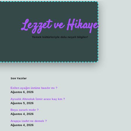
Lezzet ve Hikaye
Yemek kültürleriyle dolu neşeli bilgiler!
Sidebar
https://grandoperabet
Son Yazılar
Ezilen ayağın üstüne basılır mı ?
Ağustos 6, 2026
Ayvalık Altınoluk İzmir arası kaç km ?
Ağustos 5, 2026
Boya zararlı mıdır ?
Ağustos 4, 2026
Arapça izafet ne demek ?
Ağustos 4, 2026