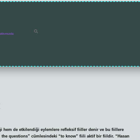
akkımızda
k
em de etkilendiği eylemlere refleksif fiiller denir ve bu fiillere
 the questions” cümlesindeki “to know” fiili aktif bir fiildir. “Hasan