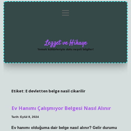
menüyü
Anasayfa
Gizlilik
Yasal
Hakkımızda
aç
Politikası
Uyarı
Lezzet ve Hikaye
Yemek kültürleriyle dolu neşeli bilgiler!
Etiket:
E devletten belge nasil cikarilir
Ev Hanımı Çalışmıyor Belgesi Nasıl Alınır
Tarih: Eylül 8, 2024
Ev hanımı olduğuma dair belge nasıl alınır? Gelir durumu