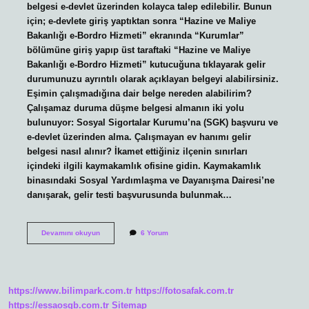
belgesi e-devlet üzerinden kolayca talep edilebilir. Bunun
için; e-devlete giriş yaptıktan sonra “Hazine ve Maliye
Bakanlığı e-Bordro Hizmeti” ekranında “Kurumlar”
bölümüne giriş yapıp üst taraftaki “Hazine ve Maliye
Bakanlığı e-Bordro Hizmeti” kutucuğuna tıklayarak gelir
durumunuzu ayrıntılı olarak açıklayan belgeyi alabilirsiniz.
Eşimin çalışmadığına dair belge nereden alabilirim?
Çalışamaz duruma düşme belgesi almanın iki yolu
bulunuyor: Sosyal Sigortalar Kurumu’na (SGK) başvuru ve
e-devlet üzerinden alma. Çalışmayan ev hanımı gelir
belgesi nasıl alınır? İkamet ettiğiniz ilçenin sınırları
içindeki ilgili kaymakamlık ofisine gidin. Kaymakamlık
binasındaki Sosyal Yardımlaşma ve Dayanışma Dairesi’ne
danışarak, gelir testi başvurusunda bulunmak…
Ev
Devamını okuyun
6 Yorum
Hanımı
Çalışmıyor
Belgesi
Nasıl
Alınır
https://www.bilimpark.com.tr
https://fotosafak.com.tr
https://essaosgb.com.tr
Sitemap