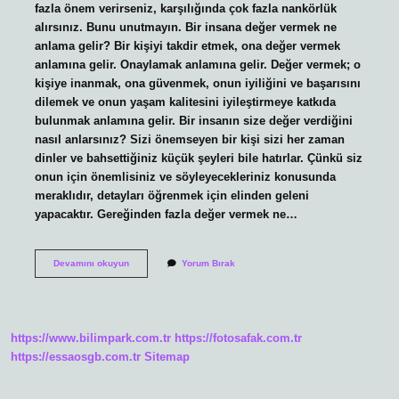
fazla önem verirseniz, karşılığında çok fazla nankörlük
alırsınız. Bunu unutmayın. Bir insana değer vermek ne
anlama gelir? Bir kişiyi takdir etmek, ona değer vermek
anlamına gelir. Onaylamak anlamına gelir. Değer vermek; o
kişiye inanmak, ona güvenmek, onun iyiliğini ve başarısını
dilemek ve onun yaşam kalitesini iyileştirmeye katkıda
bulunmak anlamına gelir. Bir insanın size değer verdiğini
nasıl anlarsınız? Sizi önemseyen bir kişi sizi her zaman
dinler ve bahsettiğiniz küçük şeyleri bile hatırlar. Çünkü siz
onun için önemlisiniz ve söyleyecekleriniz konusunda
meraklıdır, detayları öğrenmek için elinden geleni
yapacaktır. Gereğinden fazla değer vermek ne…
İNsanlara
Devamını okuyun
Yorum Bırak
Neden
Çok
Değer
Veriyorum
https://www.bilimpark.com.tr
https://fotosafak.com.tr
https://essaosgb.com.tr
Sitemap