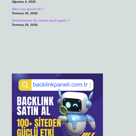
Ağustos 4, 2026
Altın ısıyı geçirir mi ?
Temmuz 30, 2026
Zehirlenmede ilk yardım nasıl yapılır ?
Temmuz 29, 2026