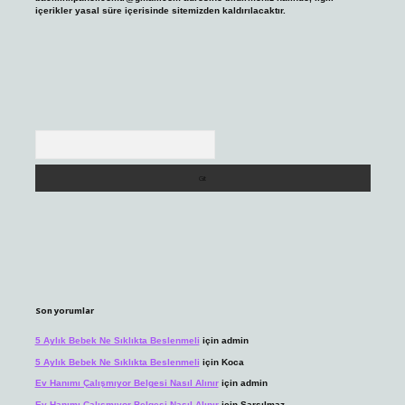
içerikler yasal süre içerisinde sitemizden kaldırılacaktır.
Arama
Son yorumlar
5 Aylık Bebek Ne Sıklıkta Beslenmeli
için
admin
5 Aylık Bebek Ne Sıklıkta Beslenmeli
için
Koca
Ev Hanımı Çalışmıyor Belgesi Nasıl Alınır
için
admin
Ev Hanımı Çalışmıyor Belgesi Nasıl Alınır
için
Sarsılmaz