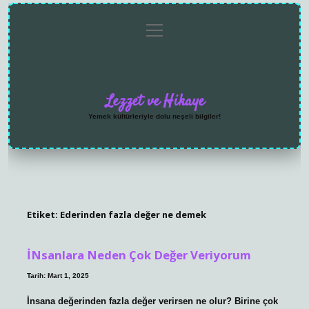
menüyü
Anasayfa
Gizlilik
Yasal
Hakkımızda
aç
Politikası
Uyarı
Lezzet ve Hikaye
Yemek kültürleriyle dolu neşeli bilgiler!
Etiket:
Ederinden fazla değer ne demek
İNsanlara Neden Çok Değer Veriyorum
Tarih: Mart 1, 2025
İnsana değerinden fazla değer verirsen ne olur? Birine çok