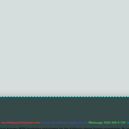
l:
backlinkpaneli@gmail.com
Teams:
forumhizmeti@gmail.com
Whatsapp: 0262 606 0 726
T
etişim Kurumu (BTK) tarafından onaylanmış bir Yer Sağlayıcı olarak hizmet vermektedir. Bu ne