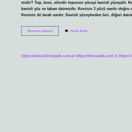
midir? Top, koni, silindir topunun yüzeyi kavisli yüzeydir. K
kavisli yüz ve taban dairesidir. Koninin 3 yüzü vardır doğru mu
Koninin iki tarafı vardır; Kavisli yüzeylerden biri, diğeri dair
Koninin
Devamını okuyun
Yorum Bırak
Yüzleri
Nelerdir
https://www.bilimpark.com.tr
https://fotosafak.com.tr
https:/