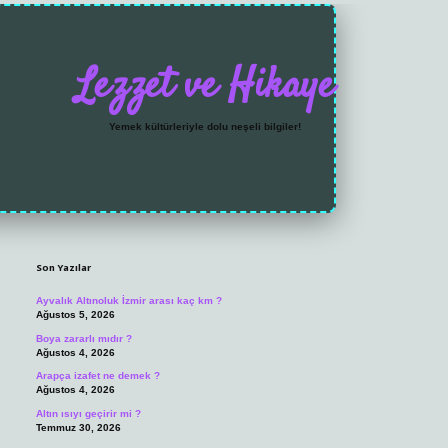
Lezzet ve Hikaye
Yemek kültürleriyle dolu neşeli bilgiler!
Sidebar
https://grandoperabet.n
Son Yazılar
Ayvalık Altınoluk İzmir arası kaç km ?
Ağustos 5, 2026
Boya zararlı mıdır ?
Ağustos 4, 2026
Arapça izafet ne demek ?
Ağustos 4, 2026
Altın ısıyı geçirir mi ?
Temmuz 30, 2026