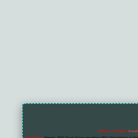
Reklam ve İletişim:
E-mai
Yasal Uyarı:
Sitemiz, 5651 Sayılı Kanun gereğince Bilgi Teknolojileri ve İl