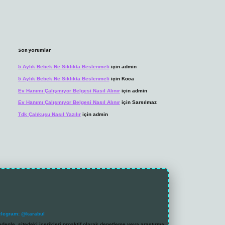
Son yorumlar
5 Aylık Bebek Ne Sıklıkta Beslenmeli
için
admin
5 Aylık Bebek Ne Sıklıkta Beslenmeli
için
Koca
Ev Hanımı Çalışmıyor Belgesi Nasıl Alınır
için
admin
Ev Hanımı Çalışmıyor Belgesi Nasıl Alınır
için
Sarsılmaz
Tdk Çalıkuşu Nasıl Yazılır
için
admin
elegram: @karabul
denle, sitedeki içerikleri proaktif olarak denetleme veya araştırma