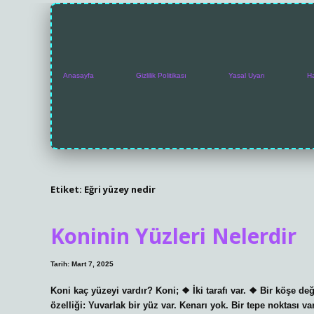
Anasayfa
Gizlilik Politikası
Yasal Uyarı
H
Etiket:
Eğri yüzey nedir
Koninin Yüzleri Nelerdir
Tarih: Mart 7, 2025
Koni kaç yüzeyi vardır? Koni; ❖ İki tarafı var. ❖ Bir köşe değ
özelliği: Yuvarlak bir yüz var. Kenarı yok. Bir tepe noktası v