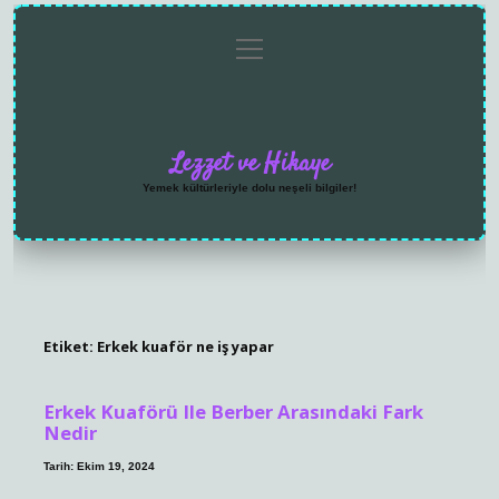
menüyü
Anasayfa
Gizlilik
Yasal
Hakkımızda
aç
Politikası
Uyarı
Lezzet ve Hikaye
Yemek kültürleriyle dolu neşeli bilgiler!
Etiket:
Erkek kuaför ne iş yapar
Erkek Kuaförü Ile Berber Arasındaki Fark
Nedir
Tarih: Ekim 19, 2024