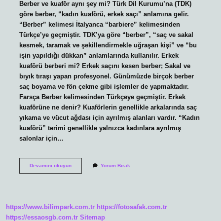
Berber ve kuaför aynı şey mi? Türk Dil Kurumu’na (TDK)
göre berber, “kadın kuaförü, erkek saçı” anlamına gelir.
“Berber” kelimesi İtalyanca “barbiere” kelimesinden
Türkçe’ye geçmiştir. TDK’ya göre “berber”, “saç ve sakal
kesmek, taramak ve şekillendirmekle uğraşan kişi” ve “bu
işin yapıldığı dükkan” anlamlarında kullanılır. Erkek
kuaförü berberi mi? Erkek saçını kesen berber; Sakal ve
bıyık tıraşı yapan profesyonel. Günümüzde birçok berber
saç boyama ve fön çekme gibi işlemler de yapmaktadır.
Farsça Berber kelimesinden Türkçeye geçmiştir. Erkek
kuaförüne ne denir? Kuaförlerin genellikle arkalarında saç
yıkama ve vücut ağdası için ayrılmış alanları vardır. “Kadın
kuaförü” terimi genellikle yalnızca kadınlara ayrılmış
salonlar için…
Erkek
Devamını okuyun
Yorum Bırak
Kuaförü
Ile
Berber
Arasındaki
Fark
https://www.bilimpark.com.tr
https://fotosafak.com.tr
Nedir
https://essaosgb.com.tr
Sitemap