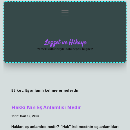
menüyü
Anasayfa
Gizlilik
Yasal
Hakkımızda
aç
Politikası
Uyarı
Lezzet ve Hikaye
Yemek kültürleriyle dolu neşeli bilgiler!
Etiket:
Eş anlamlı kelimeler nelerdir
Hakkı Nın Eş Anlamlısı Nedir
Tarih: Mart 12, 2025
Hakkın eş anlamlısı nedir? “Hak” kelimesinin eş anlamlıları