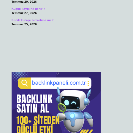
Temmuz 29, 2026
Küçük kayık ne denir ?
Temmuz 27, 2026
Klinik Türkçe bir kelime mi ?
Temmuz 25, 2026