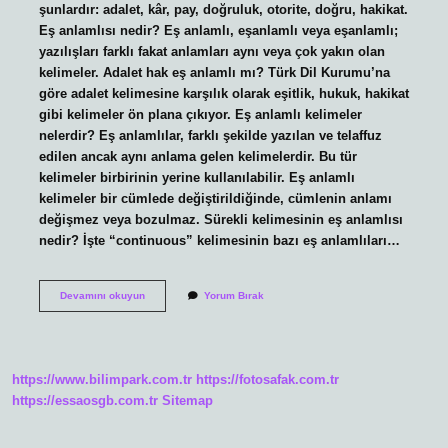
şunlardır: adalet, kâr, pay, doğruluk, otorite, doğru, hakikat.
Eş anlamlısı nedir? Eş anlamlı, eşanlamlı veya eşanlamlı;
yazılışları farklı fakat anlamları aynı veya çok yakın olan
kelimeler. Adalet hak eş anlamlı mı? Türk Dil Kurumu’na
göre adalet kelimesine karşılık olarak eşitlik, hukuk, hakikat
gibi kelimeler ön plana çıkıyor. Eş anlamlı kelimeler
nelerdir? Eş anlamlılar, farklı şekilde yazılan ve telaffuz
edilen ancak aynı anlama gelen kelimelerdir. Bu tür
kelimeler birbirinin yerine kullanılabilir. Eş anlamlı
kelimeler bir cümlede değiştirildiğinde, cümlenin anlamı
değişmez veya bozulmaz. Sürekli kelimesinin eş anlamlısı
nedir? İşte “continuous” kelimesinin bazı eş anlamlıları…
Hakkı
Devamını okuyun
Yorum Bırak
Nın
Eş
Anlamlısı
Nedir
https://www.bilimpark.com.tr
https://fotosafak.com.tr
https://essaosgb.com.tr
Sitemap