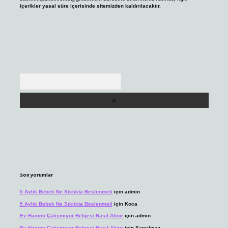
içerikler yasal süre içerisinde sitemizden kaldırılacaktır.
Arama
Son yorumlar
5 Aylık Bebek Ne Sıklıkta Beslenmeli
için
admin
5 Aylık Bebek Ne Sıklıkta Beslenmeli
için
Koca
Ev Hanımı Çalışmıyor Belgesi Nasıl Alınır
için
admin
Ev Hanımı Çalışmıyor Belgesi Nasıl Alınır
için
Sarsılmaz