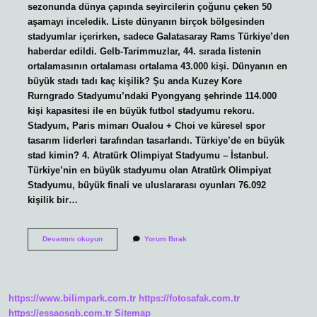
sezonunda dünya çapında seyircilerin çoğunu çeken 50
aşamayı inceledik. Liste dünyanın birçok bölgesinden
stadyumlar içerirken, sadece Galatasaray Rams Türkiye’den
haberdar edildi. Gelb-Tarimmuzlar, 44. sırada listenin
ortalamasının ortalaması ortalama 43.000 kişi. Dünyanın en
büyük stadı tadı kaç kişilik? Şu anda Kuzey Kore
Rurngrado Stadyumu’ndaki Pyongyang şehrinde 114.000
kişi kapasitesi ile en büyük futbol stadyumu rekoru.
Stadyum, Paris mimarı Oualou + Choi ve küresel spor
tasarım liderleri tarafından tasarlandı. Türkiye’de en büyük
stad kimin? 4. Atratürk Olimpiyat Stadyumu – İstanbul.
Türkiye’nin en büyük stadyumu olan Atratürk Olimpiyat
Stadyumu, büyük finali ve uluslararası oyunları 76.092
kişilik bir…
Dünyanın
Devamını okuyun
Yorum Bırak
En
Korkutucu
Stadı
Hangisi
https://www.bilimpark.com.tr
https://fotosafak.com.tr
https://essaosgb.com.tr
Sitemap