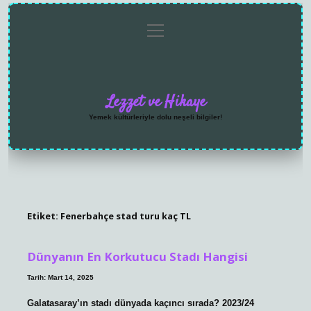
menüyü
Anasayfa
Gizlilik
Yasal
Hakkımızda
aç
Politikası
Uyarı
Lezzet ve Hikaye
Yemek kültürleriyle dolu neşeli bilgiler!
Etiket:
Fenerbahçe stad turu kaç TL
Dünyanın En Korkutucu Stadı Hangisi
Tarih: Mart 14, 2025
Galatasaray’ın stadı dünyada kaçıncı sırada? 2023/24