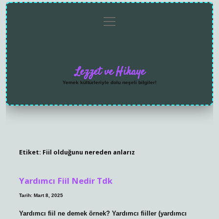
menüyü
Anasayfa
Gizlilik
Yasal
Hakkımızda
aç
Politikası
Uyarı
Lezzet ve Hikaye
Yemek kültürleriyle dolu neşeli bilgiler!
Etiket:
Fiil olduğunu nereden anlarız
Yardımcı Fiil Nedir Tdk
Tarih: Mart 8, 2025
Yardımcı fiil ne demek örnek? Yardımcı fiiller (yardımcı