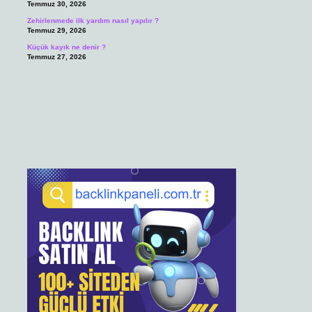
Temmuz 30, 2026
Zehirlenmede ilk yardım nasıl yapılır ?
Temmuz 29, 2026
Küçük kayık ne denir ?
Temmuz 27, 2026