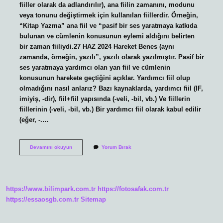
fiiller olarak da adlandırılır), ana fiilin zamanını, modunu
veya tonunu değiştirmek için kullanılan fiillerdir. Örneğin,
“Kitap Yazma” ana fiil ve “pasif bir ses yaratmaya katkıda
bulunan ve cümlenin konusunun eylemi aldığını belirten
bir zaman fiiliydi.27 HAZ 2024 Hareket Benes (aynı
zamanda, örneğin, yazılı”, yazılı olarak yazılmıştır. Pasif bir
ses yaratmaya yardımcı olan yan fiil ve cümlenin
konusunun harekete geçtiğini açıklar. Yardımcı fiil olup
olmadığını nasıl anlarız? Bazı kaynaklarda, yardımcı fiil (IF,
imiyiş, -dir), fiil+fiil yapısında (-veli, -bil, vb.) Ve fiillerin
fiillerinin (-veli, -bil, vb.) Bir yardımcı fiil olarak kabul edilir
(eğer, -.…
Yardımcı
Devamını okuyun
Yorum Bırak
Fiil
Nedir
Tdk
https://www.bilimpark.com.tr
https://fotosafak.com.tr
https://essaosgb.com.tr
Sitemap