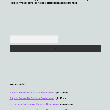
içerikler yasal süre içerisinde sitemizden kaldırılacaktır.
Arama
Son yorumlar
5 Aylık Bebek Ne Sıklıkta Beslenmeli
için
admin
5 Aylık Bebek Ne Sıklıkta Beslenmeli
için
Koca
Ev Hanımı Çalışmıyor Belgesi Nasıl Alınır
için
admin
Ev Hanımı Çalışmıyor Belgesi Nasıl Alınır
için
Sarsılmaz