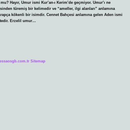
 mu? Hayır, Umur ismi Kur’an-ı Kerim’de geçmiyor. Umur’ı ne
Arapça kökenli bir isimdir. Cennet Bahçesi anlamına gelen Aden ismi
tedir. Erzelil umur…
/essaosgb.com.tr
Sitemap