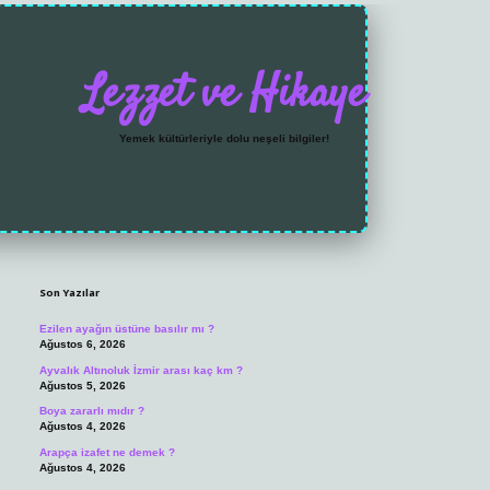
Lezzet ve Hikaye
Yemek kültürleriyle dolu neşeli bilgiler!
Sidebar
https://grandoperabet.net/
Son Yazılar
Ezilen ayağın üstüne basılır mı ?
Ağustos 6, 2026
Ayvalık Altınoluk İzmir arası kaç km ?
Ağustos 5, 2026
Boya zararlı mıdır ?
Ağustos 4, 2026
Arapça izafet ne demek ?
Ağustos 4, 2026