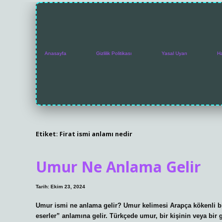
Anasayfa
Gizlilik Politikası
Yasal Uyarı
H
Etiket:
Firat ismi anlamı nedir
Umur Ne Anlama Gelir
Tarih: Ekim 23, 2024
Umur ismi ne anlama gelir? Umur kelimesi Arapça kökenli bir
eserler” anlamına gelir. Türkçede umur, bir kişinin veya bir g