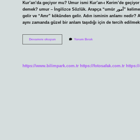
Kur’an’da geçiyor mu? Umur ismi Kur’an-ı Kerim’de geçiyor
demek? umur – İngilizce Sözlük. Arapça “umūr أمور” kelimesinden türemiş bir kelimedir ve “ameller, ilgi alanları” anlamına
gelir ve “Amr” kökünden gelir. Adın isminin anlamı nedir? 
aynı zamanda güzel bir anlam taşıdığı için de tercih edilmek
Umur
Devamını okuyun
Yorum Bırak
Ne
Anlama
Gelir
https://www.bilimpark.com.tr
https://fotosafak.com.tr
https:/