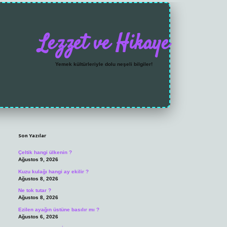
Lezzet ve Hikaye
Yemek kültürleriyle dolu neşeli bilgiler!
Sidebar
https://grandoperabet.net/
Son Yazılar
Çeltik hangi ülkenin ?
Ağustos 9, 2026
Kuzu kulağı hangi ay ekilir ?
Ağustos 8, 2026
Ne tok tutar ?
Ağustos 8, 2026
Ezilen ayağın üstüne basılır mı ?
Ağustos 6, 2026