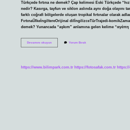
Türkçede fırtına ne demek? Çap kelimesi Eski Türkçede “hızl
nedir? Kasırga, tayfun ve siklon aslında aynı doğa olayını 
farklı coğrafi bölgelerde oluşan tropikal fırtınalar olarak adlan
FırtınaÜlkeİngiltereOrijinal dilİngilizceTürTrajedi-komikZ
demek? Yunancada “aşkım” anlamına gelen kelime “αγάπη μο
Rumca
Devamını okuyun
Yorum Bırak
Firtina
Ne
Demek
https://www.bilimpark.com.tr
https://fotosafak.com.tr
https:/