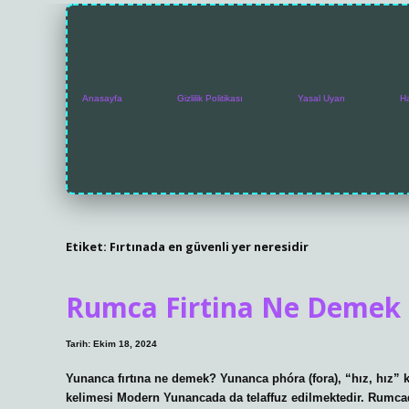
Anasayfa
Gizlilik Politikası
Yasal Uyarı
H
Etiket:
Fırtınada en güvenli yer neresidir
Rumca Firtina Ne Demek
Tarih: Ekim 18, 2024
Yunanca fırtına ne demek? Yunanca phóra (fora), “hız, hız” k
kelimesi Modern Yunancada da telaffuz edilmektedir. Rumcad