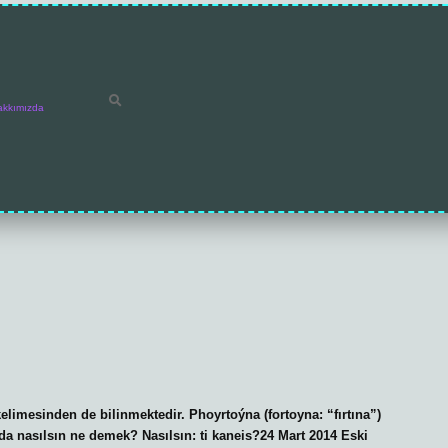
akkımızda
elimesinden de bilinmektedir. Phoyrtoýna (fortoyna: “fırtına”)
a nasılsın ne demek? Nasılsın: ti kaneis?24 Mart 2014 Eski