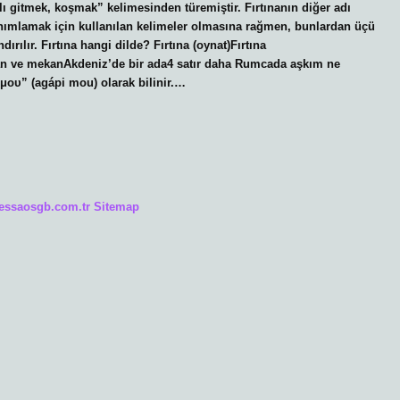
ı gitmek, koşmak” kelimesinden türemiştir. Fırtınanın diğer adı
tanımlamak için kullanılan kelimeler olmasına rağmen, bunlardan üçü
dırılır. Fırtına hangi dilde? Fırtına (oynat)Fırtına
aman ve mekanAkdeniz’de bir ada4 satır daha Rumcada aşkım ne
υ” (agápi mou) olarak bilinir.…
/essaosgb.com.tr
Sitemap