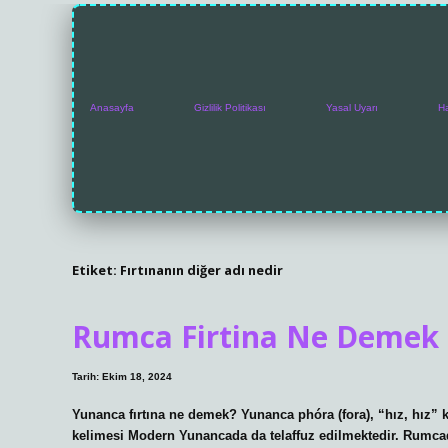
Anasayfa
Gizlilik Politikası
Yasal Uyarı
H
Etiket:
Fırtınanın diğer adı nedir
Rumca Firtina Ne Demek
Tarih: Ekim 18, 2024
Yunanca fırtına ne demek? Yunanca phóra (fora), “hız, hız” k
kelimesi Modern Yunancada da telaffuz edilmektedir. Rumcad