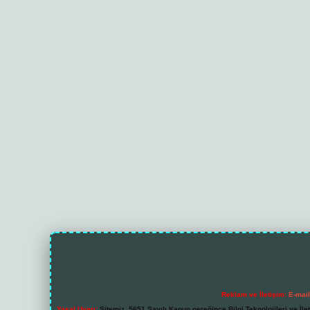
Reklam ve İletişim:
E-mai
Yasal Uyarı:
Sitemiz, 5651 Sayılı Kanun gereğince Bilgi Teknolojileri ve İl