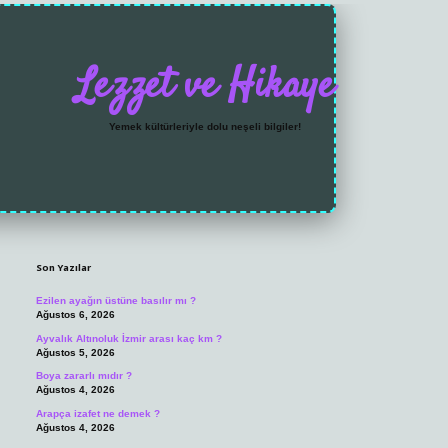
Lezzet ve Hikaye
Yemek kültürleriyle dolu neşeli bilgiler!
Sidebar
https://grandoperabet
Son Yazılar
Ezilen ayağın üstüne basılır mı ?
Ağustos 6, 2026
Ayvalık Altınoluk İzmir arası kaç km ?
Ağustos 5, 2026
Boya zararlı mıdır ?
Ağustos 4, 2026
Arapça izafet ne demek ?
Ağustos 4, 2026