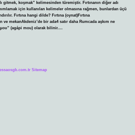
ı gitmek, koşmak” kelimesinden türemiştir. Fırtınanın diğer adı
tanımlamak için kullanılan kelimeler olmasına rağmen, bunlardan üçü
dırılır. Fırtına hangi dilde? Fırtına (oynat)Fırtına
aman ve mekanAkdeniz’de bir ada4 satır daha Rumcada aşkım ne
υ” (agápi mou) olarak bilinir.…
/essaosgb.com.tr
Sitemap