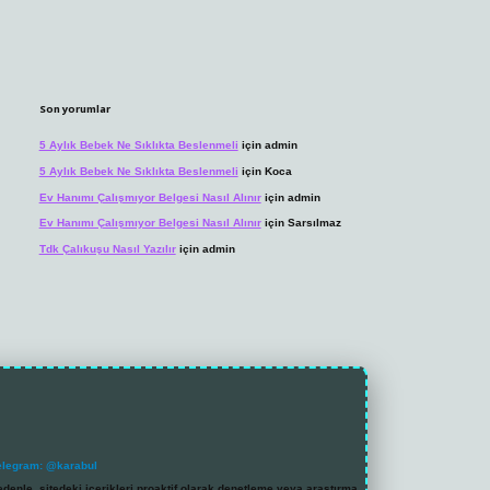
Son yorumlar
5 Aylık Bebek Ne Sıklıkta Beslenmeli
için
admin
5 Aylık Bebek Ne Sıklıkta Beslenmeli
için
Koca
Ev Hanımı Çalışmıyor Belgesi Nasıl Alınır
için
admin
Ev Hanımı Çalışmıyor Belgesi Nasıl Alınır
için
Sarsılmaz
Tdk Çalıkuşu Nasıl Yazılır
için
admin
elegram: @karabul
denle, sitedeki içerikleri proaktif olarak denetleme veya araştırma