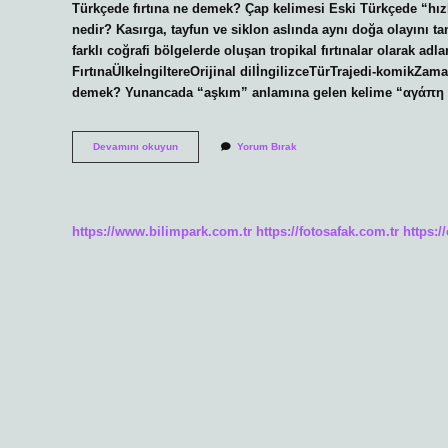
Türkçede fırtına ne demek? Çap kelimesi Eski Türkçede “hızl
nedir? Kasırga, tayfun ve siklon aslında aynı doğa olayını 
farklı coğrafi bölgelerde oluşan tropikal fırtınalar olarak adlan
FırtınaÜlkeİngiltereOrijinal dilİngilizceTürTrajedi-komikZ
demek? Yunancada “aşkım” anlamına gelen kelime “αγάπη μο
Rumca
Devamını okuyun
Yorum Bırak
Firtina
Ne
Demek
https://www.bilimpark.com.tr
https://fotosafak.com.tr
https:/