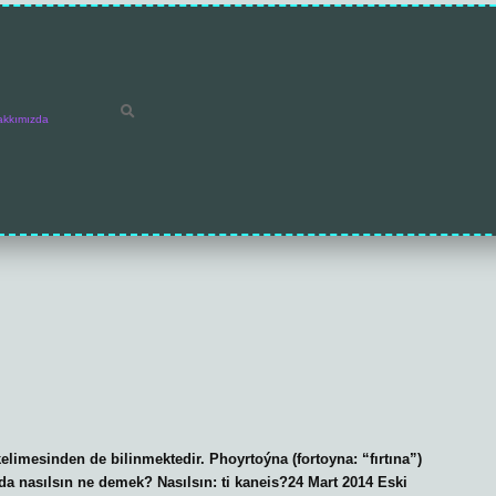
akkımızda
elimesinden de bilinmektedir. Phoyrtoýna (fortoyna: “fırtına”)
a nasılsın ne demek? Nasılsın: ti kaneis?24 Mart 2014 Eski