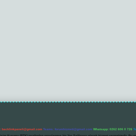
l:
backlinkpaneli@gmail.com
Teams:
forumhizmeti@gmail.com
Whatsapp: 0262 606 0 726
T
etişim Kurumu (BTK) tarafından onaylanmış bir Yer Sağlayıcı olarak hizmet vermektedir. Bu ne