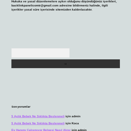
Hukuka ve yasal düzenlemelere aykırı olduğunu düşündüğünüz içerikleri,
backlinkpanelicomtr@gmail.com
adresine bildirmeniz halinde, ilgili
içerikler yasal süre içerisinde sitemizden kaldırılacaktır.
Arama
Son yorumlar
5 Aylık Bebek Ne Sıklıkta Beslenmeli
için
admin
5 Aylık Bebek Ne Sıklıkta Beslenmeli
için
Koca
Ev Hanımı Çalışmıyor Belgesi Nasıl Alınır
için
admin