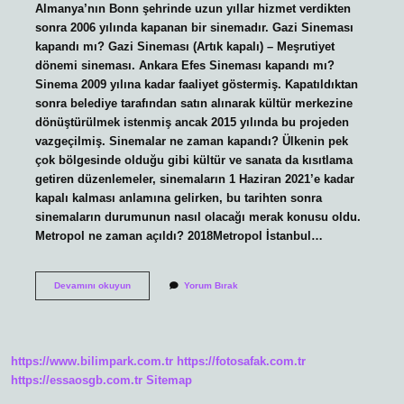
Almanya’nın Bonn şehrinde uzun yıllar hizmet verdikten
sonra 2006 yılında kapanan bir sinemadır. Gazi Sineması
kapandı mı? Gazi Sineması (Artık kapalı) – Meşrutiyet
dönemi sineması. Ankara Efes Sineması kapandı mı?
Sinema 2009 yılına kadar faaliyet göstermiş. Kapatıldıktan
sonra belediye tarafından satın alınarak kültür merkezine
dönüştürülmek istenmiş ancak 2015 yılında bu projeden
vazgeçilmiş. Sinemalar ne zaman kapandı? Ülkenin pek
çok bölgesinde olduğu gibi kültür ve sanata da kısıtlama
getiren düzenlemeler, sinemaların 1 Haziran 2021’e kadar
kapalı kalması anlamına gelirken, bu tarihten sonra
sinemaların durumunun nasıl olacağı merak konusu oldu.
Metropol ne zaman açıldı? 2018Metropol İstanbul…
Metropol
Devamını okuyun
Yorum Bırak
Sineması
Kapandı
Mı
https://www.bilimpark.com.tr
https://fotosafak.com.tr
https://essaosgb.com.tr
Sitemap