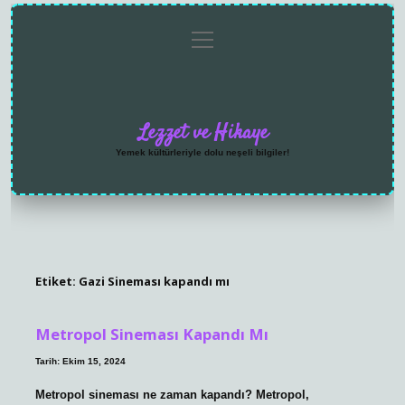
menüyü
Anasayfa
Gizlilik
Yasal
Hakkımızda
aç
Politikası
Uyarı
Lezzet ve Hikaye
Yemek kültürleriyle dolu neşeli bilgiler!
Etiket:
Gazi Sineması kapandı mı
Metropol Sineması Kapandı Mı
Tarih: Ekim 15, 2024
Metropol sineması ne zaman kapandı? Metropol,