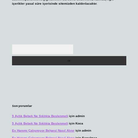
içerikler yasal süre içerisinde sitemizden kaldırılacaktır.
Arama
Son yorumlar
5 Aylık Bebek Ne Sıklıkta Beslenmeli
için
admin
5 Aylık Bebek Ne Sıklıkta Beslenmeli
için
Koca
Ev Hanımı Çalışmıyor Belgesi Nasıl Alınır
için
admin
Ev Hanımı Çalışmıyor Belgesi Nasıl Alınır
için
Sarsılmaz