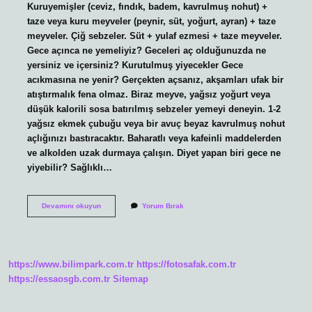
Kuruyemişler (ceviz, fındık, badem, kavrulmuş nohut) +
taze veya kuru meyveler (peynir, süt, yoğurt, ayran) + taze
meyveler. Çiğ sebzeler. Süt + yulaf ezmesi + taze meyveler.
Gece açınca ne yemeliyiz? Geceleri aç olduğunuzda ne
yersiniz ve içersiniz? Kurutulmuş yiyecekler Gece
acıkmasına ne yenir? Gerçekten açsanız, akşamları ufak bir
atıştırmalık fena olmaz. Biraz meyve, yağsız yoğurt veya
düşük kalorili sosa batırılmış sebzeler yemeyi deneyin. 1-2
yağsız ekmek çubuğu veya bir avuç beyaz kavrulmuş nohut
açlığınızı bastıracaktır. Baharatlı veya kafeinli maddelerden
ve alkolden uzak durmaya çalışın. Diyet yapan biri gece ne
yiyebilir? Sağlıklı…
Gece
Devamını okuyun
Yorum Bırak
Zararsız
Ne
Yenir
https://www.bilimpark.com.tr
https://fotosafak.com.tr
https://essaosgb.com.tr
Sitemap