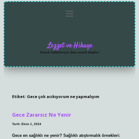
menüyü
Anasayfa
Gizlilik
Yasal
Hakkımızda
aç
Politikası
Uyarı
Lezzet ve Hikaye
Yemek kültürleriyle dolu neşeli bilgiler!
Etiket:
Gece çok acıkıyorum ne yapmalıyım
Gece Zararsız Ne Yenir
Tarih: Ekim 1, 2024
Gece en sağlıklı ne yenir? Sağlıklı atıştırmalık örnekleri: