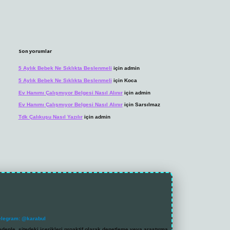
Son yorumlar
5 Aylık Bebek Ne Sıklıkta Beslenmeli
için
admin
5 Aylık Bebek Ne Sıklıkta Beslenmeli
için
Koca
Ev Hanımı Çalışmıyor Belgesi Nasıl Alınır
için
admin
Ev Hanımı Çalışmıyor Belgesi Nasıl Alınır
için
Sarsılmaz
Tdk Çalıkuşu Nasıl Yazılır
için
admin
elegram: @karabul
denle, sitedeki içerikleri proaktif olarak denetleme veya araştırma