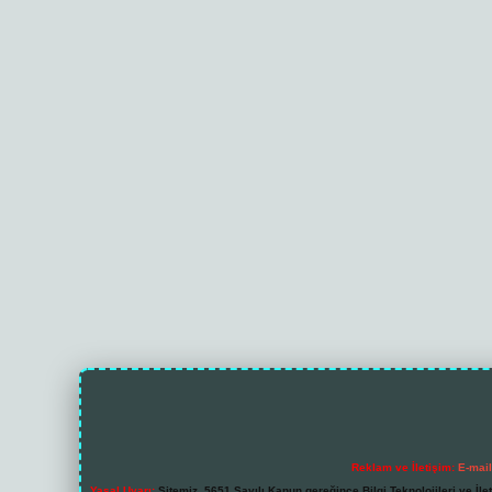
Reklam ve İletişim:
E-mai
Yasal Uyarı:
Sitemiz, 5651 Sayılı Kanun gereğince Bilgi Teknolojileri ve İl