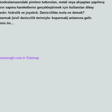
bodoslamasındaki pimlere tutturulan, metal veya ahşaptan yapılmış
n sapma hareketlerini gerçekleştirmek için kullanılan dikey
ardır: hidrolik ve joystick. Denizcilikte mola ne demek?
karmak (sivil denizcilik terimiyle: koparmak) anlamına gelir.
minin ön…
/essaosgb.com.tr
Sitemap