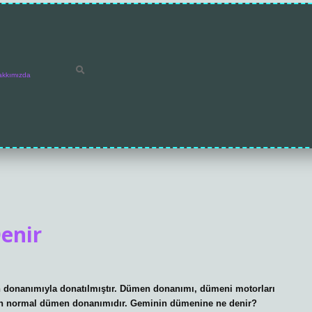
akkımızda
enir
n donanımıyla donatılmıştır. Dümen donanımı, dümeni motorları
nılan normal dümen donanımıdır. Geminin dümenine ne denir?