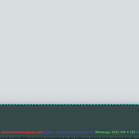
l:
backlinkpaneli@gmail.com
Teams:
forumhizmeti@gmail.com
Whatsapp: 0262 606 0 726
T
etişim Kurumu (BTK) tarafından onaylanmış bir Yer Sağlayıcı olarak hizmet vermektedir. Bu ne