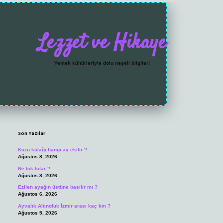
Lezzet ve Hikaye
Yemek kültürleriyle dolu neşeli bilgiler!
Sidebar
https://grandoperabet.
Son Yazılar
Kuzu kulağı hangi ay ekilir ?
Ağustos 8, 2026
Ne tok tutar ?
Ağustos 8, 2026
Ezilen ayağın üstüne basılır mı ?
Ağustos 6, 2026
Ayvalık Altınoluk İzmir arası kaç km ?
Ağustos 5, 2026