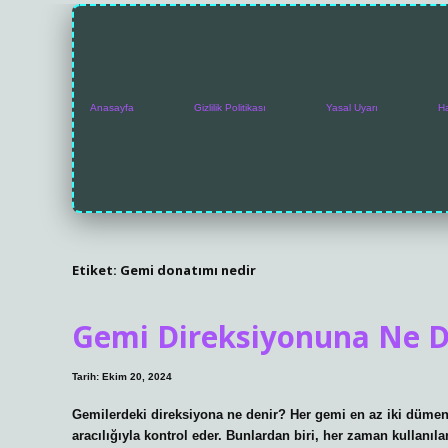
Anasayfa
Gizlilik Politikası
Yasal Uyarı
H
Etiket:
Gemi donatımı nedir
Gemi Direksiyonuna Ne D
Tarih: Ekim 20, 2024
Gemilerdeki direksiyona ne denir? Her gemi en az iki düme
aracılığıyla kontrol eder. Bunlardan biri, her zaman kulla