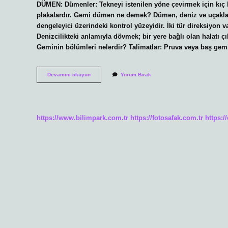
DÜMEN: Dümenler: Tekneyi istenilen yöne çevirmek için kıç 
plakalardır. Gemi dümen ne demek? Dümen, deniz ve uçakları
dengeleyici üzerindeki kontrol yüzeyidir. İki tür direksiyon v
Denizcilikteki anlamıyla dövmek; bir yere bağlı olan halatı çı
Geminin bölümleri nelerdir? Talimatlar: Pruva veya baş ge
Gemi
Devamını okuyun
Yorum Bırak
Direksiyonuna
Ne
Denir
https://www.bilimpark.com.tr
https://fotosafak.com.tr
https:/