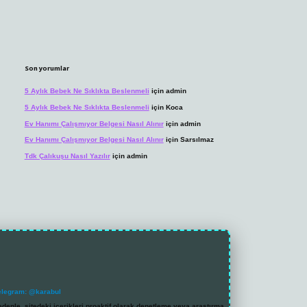
Son yorumlar
5 Aylık Bebek Ne Sıklıkta Beslenmeli
için
admin
5 Aylık Bebek Ne Sıklıkta Beslenmeli
için
Koca
Ev Hanımı Çalışmıyor Belgesi Nasıl Alınır
için
admin
Ev Hanımı Çalışmıyor Belgesi Nasıl Alınır
için
Sarsılmaz
Tdk Çalıkuşu Nasıl Yazılır
için
admin
elegram: @karabul
denle, sitedeki içerikleri proaktif olarak denetleme veya araştırma