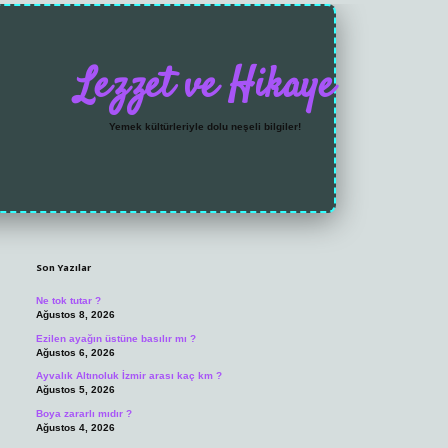
Lezzet ve Hikaye
Yemek kültürleriyle dolu neşeli bilgiler!
Sidebar
https://grandoperabet.net/
Son Yazılar
Ne tok tutar ?
Ağustos 8, 2026
Ezilen ayağın üstüne basılır mı ?
Ağustos 6, 2026
Ayvalık Altınoluk İzmir arası kaç km ?
Ağustos 5, 2026
Boya zararlı mıdır ?
Ağustos 4, 2026