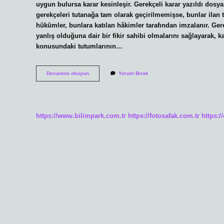
uygun bulursa karar kesinleşir. Gerekçeli karar yazıldı dosy
gerekçeleri tutanağa tam olarak geçirilmemişse, bunlar ilan t
hükümler, bunlara katılan hâkimler tarafından imzalanır. Ge
yanlış olduğuna dair bir fikir sahibi olmalarını sağlayarak, 
konusundaki tutumlarının…
Davada
Devamını okuyun
Yorum Bırak
Gerekçeli
Karar
Yazıldı
Ne
Anlama
https://www.bilimpark.com.tr
https://fotosafak.com.tr
https:/
Gelir