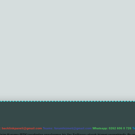
l:
backlinkpaneli@gmail.com
Teams:
forumhizmeti@gmail.com
Whatsapp: 0262 606 0 726
T
etişim Kurumu (BTK) tarafından onaylanmış bir Yer Sağlayıcı olarak hizmet vermektedir. Bu ne