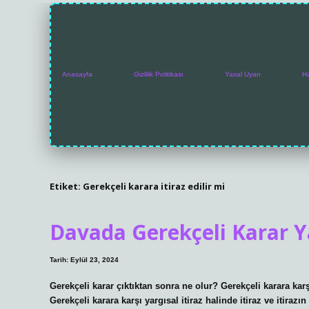
Anasayfa
Gizlilik Politikası
Yasal Uyarı
H
Etiket:
Gerekçeli karara itiraz edilir mi
Davada Gerekçeli Karar Y
Tarih: Eylül 23, 2024
Gerekçeli karar çıktıktan sonra ne olur? Gerekçeli karara kar
Gerekçeli karara karşı yargısal itiraz halinde itiraz ve itiraz