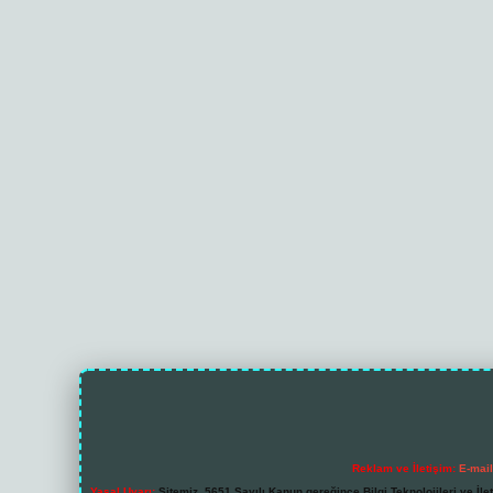
Reklam ve İletişim:
E-mai
Yasal Uyarı:
Sitemiz, 5651 Sayılı Kanun gereğince Bilgi Teknolojileri ve İl