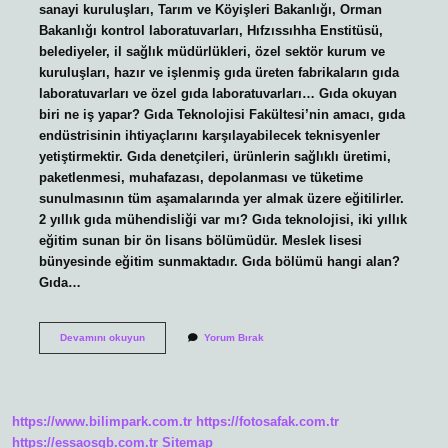
sanayi kuruluşları, Tarım ve Köyişleri Bakanlığı, Orman
Bakanlığı kontrol laboratuvarları, Hıfzıssıhha Enstitüsü,
belediyeler, il sağlık müdürlükleri, özel sektör kurum ve
kuruluşları, hazır ve işlenmiş gıda üreten fabrikaların gıda
laboratuvarları ve özel gıda laboratuvarları… Gıda okuyan
biri ne iş yapar? Gıda Teknolojisi Fakültesi’nin amacı, gıda
endüstrisinin ihtiyaçlarını karşılayabilecek teknisyenler
yetiştirmektir. Gıda denetçileri, ürünlerin sağlıklı üretimi,
paketlenmesi, muhafazası, depolanması ve tüketime
sunulmasının tüm aşamalarında yer almak üzere eğitilirler.
2 yıllık gıda mühendisliği var mı? Gıda teknolojisi, iki yıllık
eğitim sunan bir ön lisans bölümüdür. Meslek lisesi
bünyesinde eğitim sunmaktadır. Gıda bölümü hangi alan?
Gıda…
Gıda
Devamını okuyun
Yorum Bırak
Bölümünde
Hangi
Meslekler
Var
https://www.bilimpark.com.tr
https://fotosafak.com.tr
https://essaosgb.com.tr
Sitemap