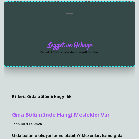
menüyü
Anasayfa
Gizlilik
Yasal
Hakkımızda
aç
Politikası
Uyarı
Lezzet ve Hikaye
Yemek kültürleriyle dolu neşeli bilgiler!
Etiket:
Gıda bölümü kaç yıllık
Gıda Bölümünde Hangi Meslekler Var
Tarih: Mart 15, 2025
Gıda bölümü okuyanlar ne olabilir? Mezunlar; kamu gıda