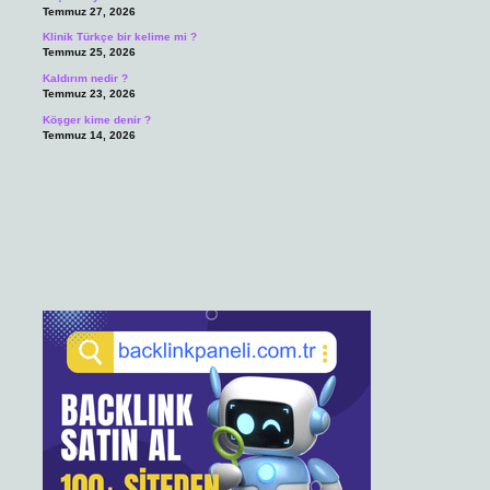
Temmuz 27, 2026
Klinik Türkçe bir kelime mi ?
Temmuz 25, 2026
Kaldırım nedir ?
Temmuz 23, 2026
Köşger kime denir ?
Temmuz 14, 2026