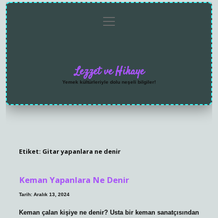
menüyü
Anasayfa
Gizlilik
Yasal
Hakkımızda
aç
Politikası
Uyarı
Lezzet ve Hikaye
Yemek kültürleriyle dolu neşeli bilgiler!
Etiket:
Gitar yapanlara ne denir
Keman Yapanlara Ne Denir
Tarih: Aralık 13, 2024
Keman çalan kişiye ne denir? Usta bir keman sanatçısından