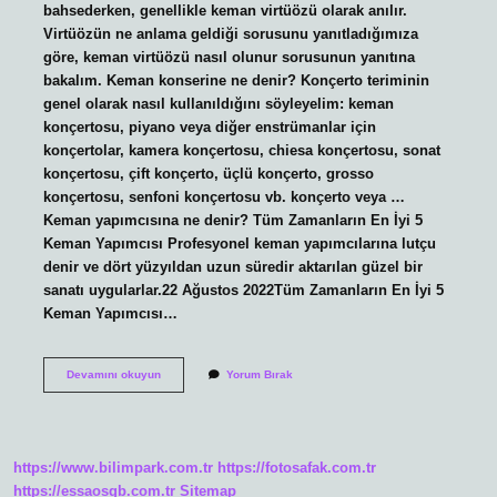
bahsederken, genellikle keman virtüözü olarak anılır.
Virtüözün ne anlama geldiği sorusunu yanıtladığımıza
göre, keman virtüözü nasıl olunur sorusunun yanıtına
bakalım. Keman konserine ne denir? Konçerto teriminin
genel olarak nasıl kullanıldığını söyleyelim: keman
konçertosu, piyano veya diğer enstrümanlar için
konçertolar, kamera konçertosu, chiesa konçertosu, sonat
konçertosu, çift konçerto, üçlü konçerto, grosso
konçertosu, senfoni konçertosu vb. konçerto veya …
Keman yapımcısına ne denir? Tüm Zamanların En İyi 5
Keman Yapımcısı Profesyonel keman yapımcılarına lutçu
denir ve dört yüzyıldan uzun süredir aktarılan güzel bir
sanatı uygularlar.22 Ağustos 2022Tüm Zamanların En İyi 5
Keman Yapımcısı…
Keman
Devamını okuyun
Yorum Bırak
Yapanlara
Ne
Denir
https://www.bilimpark.com.tr
https://fotosafak.com.tr
https://essaosgb.com.tr
Sitemap