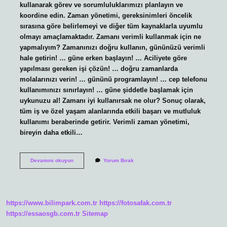
kullanarak görev ve sorumluluklarımızı planlayın ve
koordine edin. Zaman yönetimi, gereksinimleri öncelik
sırasına göre belirlemeyi ve diğer tüm kaynaklarla uyumlu
olmayı amaçlamaktadır. Zamanı verimli kullanmak için ne
yapmalıyım? Zamanınızı doğru kullanın, gününüzü verimli
hale getirin! … güne erken başlayın! … Aciliyete göre
yapılması gereken işi çözün! … doğru zamanlarda
molalarınızı verin! … gününü programlayın! … cep telefonu
kullanımınızı sınırlayın! … güne şiddetle başlamak için
uykunuzu al! Zamanı iyi kullanırsak ne olur? Sonuç olarak,
tüm iş ve özel yaşam alanlarında etkili başarı ve mutluluk
kullanımı beraberinde getirir. Verimli zaman yönetimi,
bireyin daha etkili…
Zamanı
Devamını okuyun
Yorum Bırak
Etkin
Kullanmak
Ne
Demek
https://www.bilimpark.com.tr
https://fotosafak.com.tr
https://essaosgb.com.tr
Sitemap