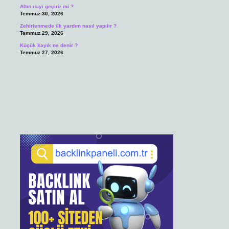
Altın ısıyı geçirir mi ?
Temmuz 30, 2026
Zehirlenmede ilk yardım nasıl yapılır ?
Temmuz 29, 2026
Küçük kayık ne denir ?
Temmuz 27, 2026