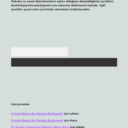
Hukuka ve yasal düzenlemelere aykırı olduğunu düşündüğünüz içerikleri,
backlinkpanelicomtr@gmail.com
adresine bildirmeniz halinde, ilgili
içerikler yasal süre içerisinde sitemizden kaldırılacaktır.
Arama
Son yorumlar
5 Aylık Bebek Ne Sıklıkta Beslenmeli
için
admin
5 Aylık Bebek Ne Sıklıkta Beslenmeli
için
Koca
Ev Hanımı Çalışmıyor Belgesi Nasıl Alınır
için
admin