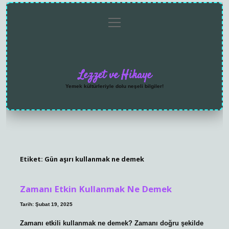
menüyü
Anasayfa
Gizlilik
Yasal
Hakkımızda
aç
Politikası
Uyarı
Lezzet ve Hikaye
Yemek kültürleriyle dolu neşeli bilgiler!
Etiket:
Gün aşırı kullanmak ne demek
Zamanı Etkin Kullanmak Ne Demek
Tarih: Şubat 19, 2025
Zamanı etkili kullanmak ne demek? Zamanı doğru şekilde