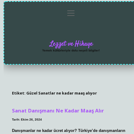
menüyü
Anasayfa
Gizlilik
Yasal
Hakkımızda
aç
Politikası
Uyarı
Lezzet ve Hikaye
Yemek kültürleriyle dolu neşeli bilgiler!
Etiket:
Güzel Sanatlar ne kadar maaş alıyor
Sanat Danışmanı Ne Kadar Maaş Alır
Tarih: Ekim 26, 2024
Danışmanlar ne kadar ücret alıyor? Türkiye’de danışmanların