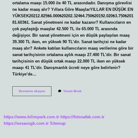
ortalama maaşı 15.000 ile 40 TL arasındadır. Danışma görevlisi
ne kadar maaş alır? Yıllara Göre MaaşlarYILLAR EN DÜŞÜK EN
YÜKSEK20212.825₺6.000₺20202.324₺4.750₺20192.020₺3.750₺201
81.603₺1. Sanat yönetmeni ne kadar kazanır? Kullanıcıların en
çok paylaştığı maaşlar 42.500 TL ile 65.000 TL arasında
değişiyor. Bir sanat yönetmeni için en düşük paylaşılan maaş
39.300 TL iken, en yüksek 90 TL’dir. Sanat tarihçisi ne kadar
maaş alır? Ankete katılan kullanıcıların maaş verilerine göre bir
sanat tarihçisinin ortalama aylık maaşı 27.400 TL’dir. Bir sanat
tarihçisinin en düşük ortak maaşı 22.000 TL iken en yüksek
maaşı 41 TL’dir. Danışmanlık ücreti neye göre belirlenir?
Türkiye’de…
Sanat
Devamını okuyun
Yorum Bırak
Danışmanı
Ne
Kadar
Maaş
Alır
https://www.bilimpark.com.tr
https://fotosafak.com.tr
https://essaosgb.com.tr
Sitemap