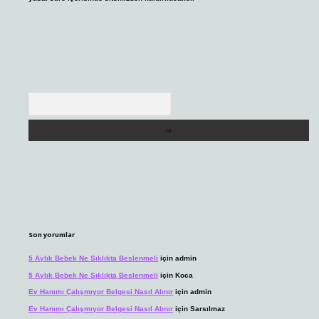
Arama
Son yorumlar
5 Aylık Bebek Ne Sıklıkta Beslenmeli
için
admin
5 Aylık Bebek Ne Sıklıkta Beslenmeli
için
Koca
Ev Hanımı Çalışmıyor Belgesi Nasıl Alınır
için
admin
Ev Hanımı Çalışmıyor Belgesi Nasıl Alınır
için
Sarsılmaz