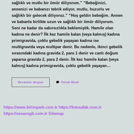
sağlıklı ve mutlu bir ömür diliyorum.” “Bebeğinizi,
annenizi ve babanızı tebrik ediyor, mutlu, huzurlu ve
sağlıklı bir gelecek diliyoruz.” “Hoş geldin bebeğim. Annen
ve babanla birlikte uzun ve sağlıklı bir ömür diliyorum.
Seni ne kadar da sabırsızlıkla beklemiştik. Hamile olan
kadına ne denir? İlk kez hamile kalan (veya kalmış) kadına
primigravida, çoklu gebelik yaşayan kadına ise
multigravida veya multipar denir. Bu nedenle, ikinci gebelik
sırasındaki kadına gravida 2, para 1 denir ve canlı doğum
yaparsa gravida 2, para 2 denir. İlk kez hamile kalan (veya
kalmış) kadına primigravida, çoklu gebelik yaşayan…
Hamile
Devamını okuyun
Yorum Bırak
Bir
Kadına
Ne
Denir
https://www.bilimpark.com.tr
https://fotosafak.com.tr
https://essaosgb.com.tr
Sitemap