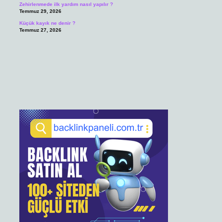
Zehirlenmede ilk yardım nasıl yapılır ?
Temmuz 29, 2026
Küçük kayık ne denir ?
Temmuz 27, 2026