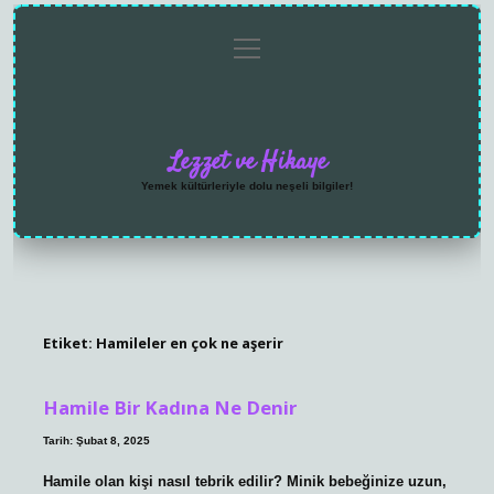
menüyü
Anasayfa
Gizlilik
Yasal
Hakkımızda
aç
Politikası
Uyarı
Lezzet ve Hikaye
Yemek kültürleriyle dolu neşeli bilgiler!
Etiket:
Hamileler en çok ne aşerir
Hamile Bir Kadına Ne Denir
Tarih: Şubat 8, 2025
Hamile olan kişi nasıl tebrik edilir? Minik bebeğinize uzun,