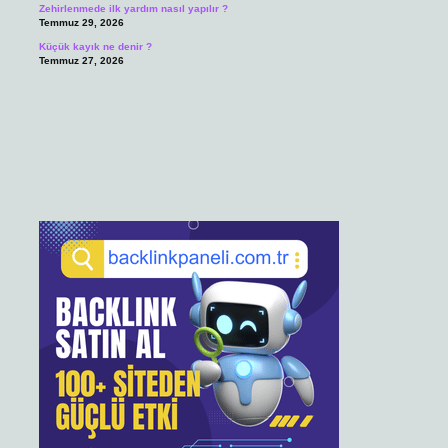
Zehirlenmede ilk yardım nasıl yapılır ?
Temmuz 29, 2026
Küçük kayık ne denir ?
Temmuz 27, 2026