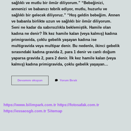
sağlıklı ve mutlu bir ömür diliyorum.” “Bebeğinizi,
annenizi ve babanızı tebrik ediyor, mutlu, huzurlu ve
sağlıklı bir gelecek diliyoruz.” “Hoş geldin bebeğim. Annen
ve babanla birlikte uzun ve sağlıklı bir ömür diliyorum.
Seni ne kadar da sabırsızlıkla beklemiştik. Hamile olan
kadına ne denir? İlk kez hamile kalan (veya kalmış) kadına
primigravida, çoklu gebelik yaşayan kadına ise
multigravida veya multipar denir. Bu nedenle, ikinci gebelik
sırasındaki kadına gravida 2, para 1 denir ve canlı doğum
yaparsa gravida 2, para 2 denir. İlk kez hamile kalan (veya
kalmış) kadına primigravida, çoklu gebelik yaşayan…
Hamile
Devamını okuyun
Yorum Bırak
Bir
Kadına
Ne
Denir
https://www.bilimpark.com.tr
https://fotosafak.com.tr
https://essaosgb.com.tr
Sitemap