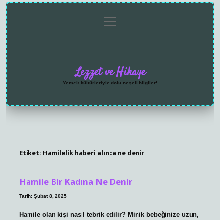
menüyü
Anasayfa
Gizlilik
Yasal
Hakkımızda
aç
Politikası
Uyarı
Lezzet ve Hikaye
Yemek kültürleriyle dolu neşeli bilgiler!
Etiket:
Hamilelik haberi alınca ne denir
Hamile Bir Kadına Ne Denir
Tarih: Şubat 8, 2025
Hamile olan kişi nasıl tebrik edilir? Minik bebeğinize uzun,