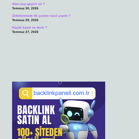
Altın ısıyı geçirir mi ?
Temmuz 30, 2026
Zehirlenmede ilk yardım nasıl yapılır ?
Temmuz 29, 2026
Küçük kayık ne denir ?
Temmuz 27, 2026