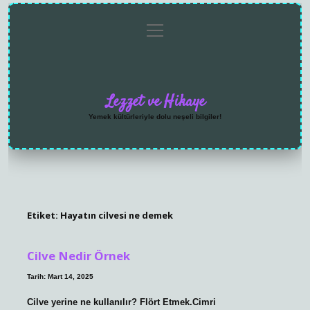
menüyü
Anasayfa
Gizlilik
Yasal
Hakkımızda
aç
Politikası
Uyarı
Lezzet ve Hikaye
Yemek kültürleriyle dolu neşeli bilgiler!
Etiket:
Hayatın cilvesi ne demek
Cilve Nedir Örnek
Tarih: Mart 14, 2025
Cilve yerine ne kullanılır? Flört Etmek.Cimri