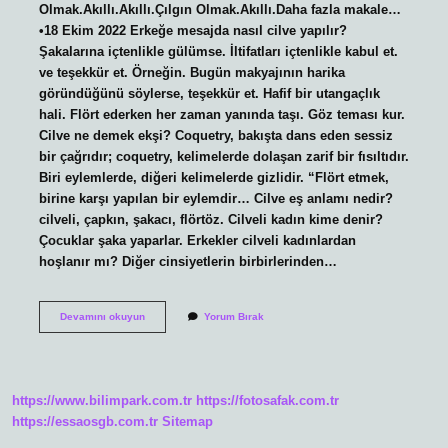
Olmak.Akıllı.Akıllı.Çılgın Olmak.Akıllı.Daha fazla makale…
•18 Ekim 2022 Erkeğe mesajda nasıl cilve yapılır?
Şakalarına içtenlikle gülümse. İltifatları içtenlikle kabul et.
ve teşekkür et. Örneğin. Bugün makyajının harika
göründüğünü söylerse, teşekkür et. Hafif bir utangaçlık
hali. Flört ederken her zaman yanında taşı. Göz teması kur.
Cilve ne demek ekşi? Coquetry, bakışta dans eden sessiz
bir çağrıdır; coquetry, kelimelerde dolaşan zarif bir fısıltıdır.
Biri eylemlerde, diğeri kelimelerde gizlidir. “Flört etmek,
birine karşı yapılan bir eylemdir… Cilve eş anlamı nedir?
cilveli, çapkın, şakacı, flörtöz. Cilveli kadın kime denir?
Çocuklar şaka yaparlar. Erkekler cilveli kadınlardan
hoşlanır mı? Diğer cinsiyetlerin birbirlerinden…
Cilve
Devamını okuyun
Yorum Bırak
Nedir
Örnek
https://www.bilimpark.com.tr
https://fotosafak.com.tr
https://essaosgb.com.tr
Sitemap