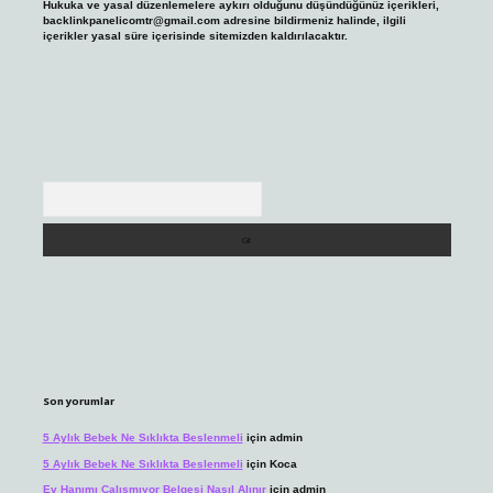
Hukuka ve yasal düzenlemelere aykırı olduğunu düşündüğünüz içerikleri,
backlinkpanelicomtr@gmail.com
adresine bildirmeniz halinde, ilgili
içerikler yasal süre içerisinde sitemizden kaldırılacaktır.
Arama
Son yorumlar
5 Aylık Bebek Ne Sıklıkta Beslenmeli
için
admin
5 Aylık Bebek Ne Sıklıkta Beslenmeli
için
Koca
Ev Hanımı Çalışmıyor Belgesi Nasıl Alınır
için
admin