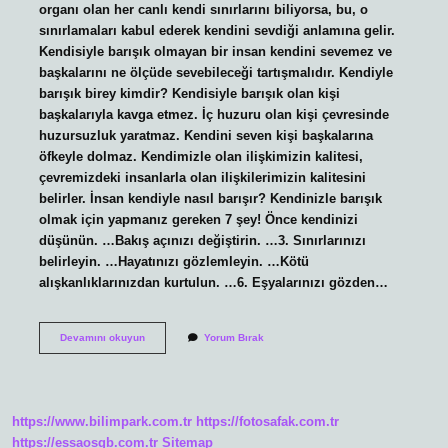
organı olan her canlı kendi sınırlarını biliyorsa, bu, o
sınırlamaları kabul ederek kendini sevdiği anlamına gelir.
Kendisiyle barışık olmayan bir insan kendini sevemez ve
başkalarını ne ölçüde sevebileceği tartışmalıdır. Kendiyle
barışık birey kimdir? Kendisiyle barışık olan kişi
başkalarıyla kavga etmez. İç huzuru olan kişi çevresinde
huzursuzluk yaratmaz. Kendini seven kişi başkalarına
öfkeyle dolmaz. Kendimizle olan ilişkimizin kalitesi,
çevremizdeki insanlarla olan ilişkilerimizin kalitesini
belirler. İnsan kendiyle nasıl barışır? Kendinizle barışık
olmak için yapmanız gereken 7 şey! Önce kendinizi
düşünün. …Bakış açınızı değiştirin. …3. Sınırlarınızı
belirleyin. …Hayatınızı gözlemleyin. …Kötü
alışkanlıklarınızdan kurtulun. …6. Eşyalarınızı gözden…
Insanın
Devamını okuyun
Yorum Bırak
Kendisiyle
Barışık
Olması
Ne
Demek
https://www.bilimpark.com.tr
https://fotosafak.com.tr
https://essaosgb.com.tr
Sitemap