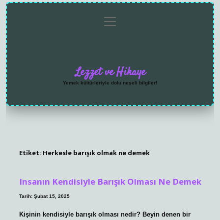
menüyü
Anasayfa
Gizlilik
Yasal
Hakkımızda
aç
Politikası
Uyarı
Lezzet ve Hikaye
Yemek kültürleriyle dolu neşeli bilgiler!
Etiket:
Herkesle barışık olmak ne demek
Insanın Kendisiyle Barışık Olması Ne Demek
Tarih: Şubat 15, 2025
Kişinin kendisiyle barışık olması nedir? Beyin denen bir