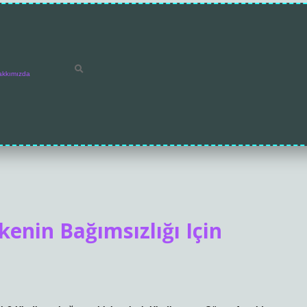
akkımızda
nin Bağımsızlığı Için