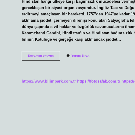
Hindistan hangi ülkeye karşı bağımsızlık mücadelesi vermişt
gerçekleşen bir siyasi organizasyondur. İngiliz Tacı ve Doğu 
erdirmeyi amaçlayan bir hareketti. 1757’den 1947’ye kadar 1
aktif ama şiddet içermeyen direnişi konu alan Satyagraha fel
dünya çapında sivil haklar ve özgürlük savunucularına ilham
Karamchand Gandhi, Hindistan’ın ve Hindistan bağımsızlık ha
bilinir. Kötülüğe ve gerçeğe karşı aktif ancak şiddet…
Mahatma
Devamını okuyun
Yorum Bırak
Gandi
Hangi
Ülkenin
Bağımsızlığı
Için
https://www.bilimpark.com.tr
https://fotosafak.com.tr
https:/
Mücadele
Etmiştir