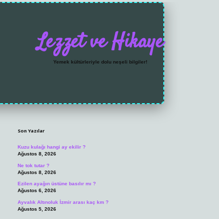
Lezzet ve Hikaye
Yemek kültürleriyle dolu neşeli bilgiler!
Sidebar
https://grandoperabet.net/
Son Yazılar
Kuzu kulağı hangi ay ekilir ?
Ağustos 8, 2026
Ne tok tutar ?
Ağustos 8, 2026
Ezilen ayağın üstüne basılır mı ?
Ağustos 6, 2026
Ayvalık Altınoluk İzmir arası kaç km ?
Ağustos 5, 2026