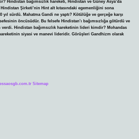
ir? Hindistan bağımsızlık hareketi, Hindistan ve Güney Asya’da
Hindistan Şirketi’nin Hint alt kıtasındaki egemenliğini sona
90 yıl sürdü. Mahatma Gandi ne yaptı? Kötülüğe ve gerçeğe karşı
sefesinin öncüsüdür. Bu felsefe Hindistan’ı bağımsızlığa götürdü ve
 verdi. Hindistan bağımsızlık hareketinin lideri kimdir? Mohandas
reketinin siyasi ve manevi lideridir. Görüşleri Gandhizm olarak
/essaosgb.com.tr
Sitemap