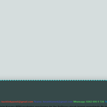
l:
backlinkpaneli@gmail.com
Teams:
forumhizmeti@gmail.com
Whatsapp: 0262 606 0 726
T
etişim Kurumu (BTK) tarafından onaylanmış bir Yer Sağlayıcı olarak hizmet vermektedir. Bu ne