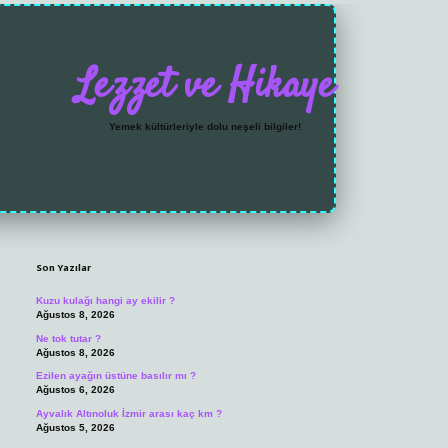
Lezzet ve Hikaye
Yemek kültürleriyle dolu neşeli bilgiler!
Sidebar
https://grandoperabet.
Son Yazılar
Kuzu kulağı hangi ay ekilir ?
Ağustos 8, 2026
Ne tok tutar ?
Ağustos 8, 2026
Ezilen ayağın üstüne basılır mı ?
Ağustos 6, 2026
Ayvalık Altınoluk İzmir arası kaç km ?
Ağustos 5, 2026