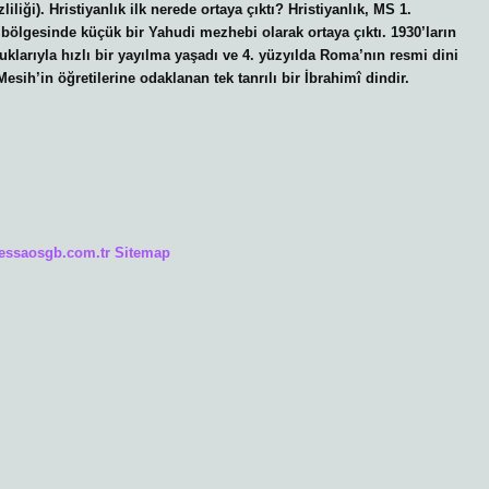
iliği). Hristiyanlık ilk nerede ortaya çıktı? Hristiyanlık, MS 1.
 bölgesinde küçük bir Yahudi mezhebi olarak ortaya çıktı. 1930’ların
luklarıyla hızlı bir yayılma yaşadı ve 4. yüzyılda Roma’nın resmi dini
Mesih’in öğretilerine odaklanan tek tanrılı bir İbrahimî dindir.
/essaosgb.com.tr
Sitemap