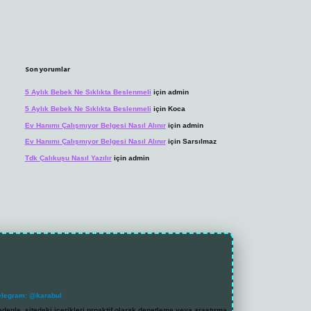
Son yorumlar
5 Aylık Bebek Ne Sıklıkta Beslenmeli
için
admin
5 Aylık Bebek Ne Sıklıkta Beslenmeli
için
Koca
Ev Hanımı Çalışmıyor Belgesi Nasıl Alınır
için
admin
Ev Hanımı Çalışmıyor Belgesi Nasıl Alınır
için
Sarsılmaz
Tdk Çalıkuşu Nasıl Yazılır
için
admin
elegram: @karabul
denle, sitedeki içerikleri proaktif olarak denetleme veya araştırma