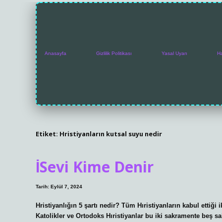
Anasayfa
Gizlilik Politikası
Yasal Uyarı
H
Etiket:
Hristiyanların kutsal suyu nedir
İSevi Kime Denir
Tarih: Eylül 7, 2024
Hristiyanlığın 5 şartı nedir? Tüm Hıristiyanların kabul ettiği 
Katolikler ve Ortodoks Hıristiyanlar bu iki sakramente beş sak