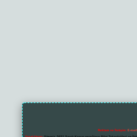
Reklam ve İletişim:
E-mai
Yasal Uyarı:
Sitemiz, 5651 Sayılı Kanun gereğince Bilgi Teknolojileri ve İl