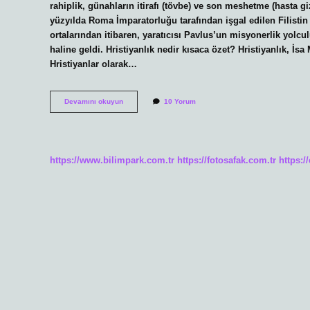
rahiplik, günahların itirafı (tövbe) ve son meshetme (hasta gizl
yüzyılda Roma İmparatorluğu tarafından işgal edilen Filistin
ortalarından itibaren, yaratıcısı Pavlus’un misyonerlik yolcu
haline geldi. Hristiyanlık nedir kısaca özet? Hristiyanlık, İsa 
Hristiyanlar olarak…
İSevi
Devamını okuyun
10 Yorum
Kime
Denir
https://www.bilimpark.com.tr
https://fotosafak.com.tr
https:/