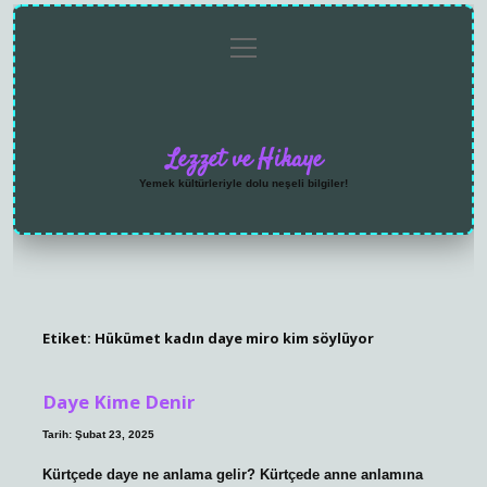
menüyü
Anasayfa
Gizlilik
Yasal
Hakkımızda
aç
Politikası
Uyarı
Lezzet ve Hikaye
Yemek kültürleriyle dolu neşeli bilgiler!
Etiket:
Hükümet kadın daye miro kim söylüyor
Daye Kime Denir
Tarih: Şubat 23, 2025
Kürtçede daye ne anlama gelir? Kürtçede anne anlamına