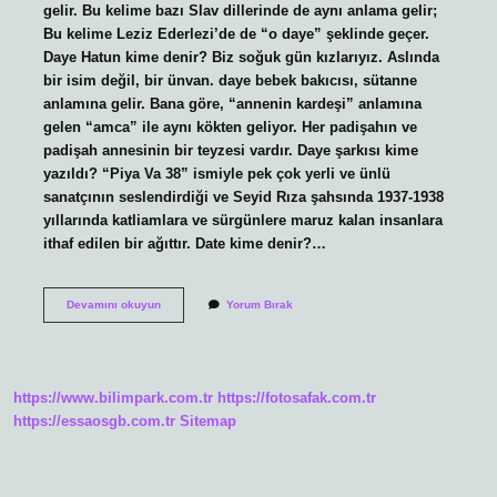
gelir. Bu kelime bazı Slav dillerinde de aynı anlama gelir;
Bu kelime Leziz Ederlezi’de de “o daye” şeklinde geçer.
Daye Hatun kime denir? Biz soğuk gün kızlarıyız. Aslında
bir isim değil, bir ünvan. daye bebek bakıcısı, sütanne
anlamına gelir. Bana göre, “annenin kardeşi” anlamına
gelen “amca” ile aynı kökten geliyor. Her padişahın ve
padişah annesinin bir teyzesi vardır. Daye şarkısı kime
yazıldı? “Piya Va 38” ismiyle pek çok yerli ve ünlü
sanatçının seslendirdiği ve Seyid Rıza şahsında 1937-1938
yıllarında katliamlara ve sürgünlere maruz kalan insanlara
ithaf edilen bir ağıttır. Date kime denir?…
Daye
Devamını okuyun
Yorum Bırak
Kime
Denir
https://www.bilimpark.com.tr
https://fotosafak.com.tr
https://essaosgb.com.tr
Sitemap