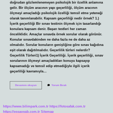
doğrudan gözlemlenemeyen psikolojik bir özellik anlamına
gelir. Bir ölçüm aracının yapı geçerliliği, ölçüm aracının
ölçmeyi amaçladığı psikolojik özelliği temsil etme yeteneği
olarak tanımlanabilir. Kapsam geçerliliği nedir örnek? 1.)
İçerik geçerliliği Bir sınav testinin ölçmek için tasarlandığı
konulara kapsam denir. Başarı testleri her zaman
önceliklidir. Amaçlar sınavda örnek sorular olarak görünür.
Konular sınavdakinden ne daha fazla ne de daha az
olmalıdır. Sorular konuların genişliğine göre sınav kağıdına
eşit olarak dağıtılmalıdır. Geçerlilik türleri nelerdir?
Geçerlilik Türleri1) İçerik Geçerliliği. İçerik geçerliliği, sınav
sorularının ölçmeyi amaçladıkları konuyu kapsayıp
kapsamadığı ve temsil edip etmediğiyle ilgili içerik
geçerliliği kavramıyla…
Yapı
Devamını okuyun
Yorum Bırak
Geçerliliği
Nedir
Örnek
https://www.bilimpark.com.tr
https://fotosafak.com.tr
https://essaosgb.com.tr
Sitemap