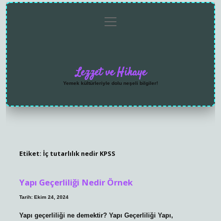
menüyü
Anasayfa
Gizlilik
Yasal
Hakkımızda
aç
Politikası
Uyarı
Lezzet ve Hikaye
Yemek kültürleriyle dolu neşeli bilgiler!
Etiket:
İç tutarlılık nedir KPSS
Yapı Geçerliliği Nedir Örnek
Tarih: Ekim 24, 2024
Yapı geçerliliği ne demektir? Yapı Geçerliliği Yapı,