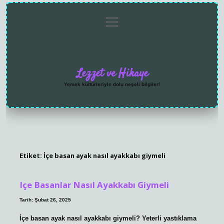
menüyü
Anasayfa
Gizlilik
Yasal
Hakkımızda
aç
Politikası
Uyarı
Lezzet ve Hikaye
Yemek kültürleriyle dolu neşeli bilgiler!
Etiket:
İçe basan ayak nasıl ayakkabı giymeli
Içe Basanlar Nasıl Ayakkabı Giymeli
Tarih: Şubat 26, 2025
İçe basan ayak nasıl ayakkabı giymeli? Yeterli yastıklama