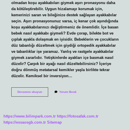
olmadan koşu ayakkabıları giymek aşırı pronasyonu daha
da kötüleştirebilir. Uygun hizalamayı korumak için,
kemerinizi saran ve bileğinize destek sağlayan ayakkabılar
seçin. Aşırı pronasyonunuz varsa, iç kenar çok aşındığında
koşu ayakkabılarınızı değiştirmeniz de önemlidir. İçe basan
bebek nasıl ayakkabı giymeli? Evde çorap, bilekte bot ve
çıplak ayakla dolaşmak en iyisidir. Bebeklerin ve çocukların
düz tabanlığı düzeltmek için giydiği ortopedik ayakkabılar
ve tabanlıklar işe yaramaz. Yanlış ve rastgele ayakkabılar
giymek zararlıdır. Yetişkinlerde ayakları içe basmak nasıl
düzelir? Çarpık bir ayağı nasıl düzeltebilirsiniz? İçeriye
doğru dönmüş metatarsal kemikler yaşla birlikte tekrar
düzelir. Kemiksel bir inversiyon…
Içe
Devamını okuyun
Yorum Bırak
Basanlar
Nasıl
Ayakkabı
Giymeli
https://www.bilimpark.com.tr
https://fotosafak.com.tr
https://essaosgb.com.tr
Sitemap