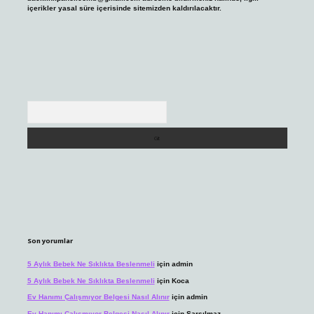
içerikler yasal süre içerisinde sitemizden kaldırılacaktır.
Arama
Son yorumlar
5 Aylık Bebek Ne Sıklıkta Beslenmeli
için
admin
5 Aylık Bebek Ne Sıklıkta Beslenmeli
için
Koca
Ev Hanımı Çalışmıyor Belgesi Nasıl Alınır
için
admin
Ev Hanımı Çalışmıyor Belgesi Nasıl Alınır
için
Sarsılmaz