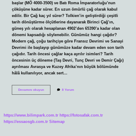
başlar (MÖ 4000-3500) ve Batı Roma İmparatorluğu’nun
çöküşüne kadar sürer. En uzun ömürlü çağ olarak kabul
edilir. Bir Çağ kaç yıl sürer? Tolkien’in geliştirdiği çeşitli
tarih dönüştürme ölçütlerine dayanarak Birinci Çağ’ın,
güneş yılı olarak hesaplanan 4902’den 65390’a kadar olan
dönemi kapsadığı söylenebilir. Günümüz hangi çağdır?
Modern çağ, çoğu tarihçiye göre Fransız Devrimi ve Sanayi
Devrimi ile başlayıp günümüze kadar devam eden son tarih
çağıdır. Tarih öncesi çağlar kaça ayrılır isimleri? Tarih
öncesinin üç döneme (Taş Devri, Tunç Devri ve Demir Çağı)
ayrılması Avrasya ve Kuzey Afrika’nın büyük bölümünde
hâlâ kullanılıyor, ancak sert…
Tarihte
Devamını okuyun
8 Yorum
Kaç
Tane
Çağ
Vardır
https://www.bilimpark.com.tr
https://fotosafak.com.tr
https://essaosgb.com.tr
Sitemap