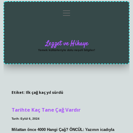
menüyü
Anasayfa
Gizlilik
Yasal
Hakkımızda
aç
Politikası
Uyarı
Lezzet ve Hikaye
Yemek kültürleriyle dolu neşeli bilgiler!
Etiket:
Ilk çağ kaç yıl sürdü
Tarihte Kaç Tane Çağ Vardır
Tarih: Eylül 6, 2024
Milattan önce 4000 Hangi Çağ? ÖNCÜL: Yazının icadıyla