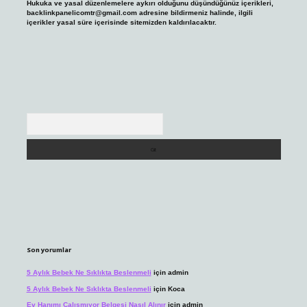
Hukuka ve yasal düzenlemelere aykırı olduğunu düşündüğünüz içerikleri,
backlinkpanelicomtr@gmail.com
adresine bildirmeniz halinde, ilgili
içerikler yasal süre içerisinde sitemizden kaldırılacaktır.
Arama
Son yorumlar
5 Aylık Bebek Ne Sıklıkta Beslenmeli
için
admin
5 Aylık Bebek Ne Sıklıkta Beslenmeli
için
Koca
Ev Hanımı Çalışmıyor Belgesi Nasıl Alınır
için
admin