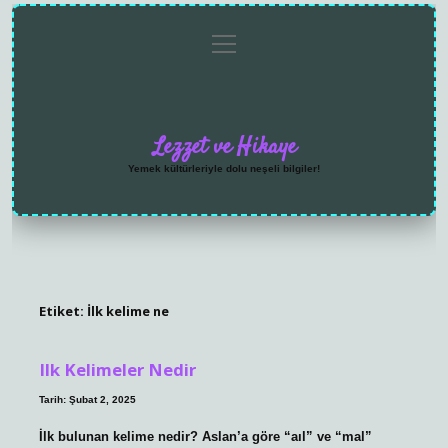
menüyü
Anasayfa
Gizlilik
Yasal
Hakkımızda
aç
Politikası
Uyarı
Lezzet ve Hikaye
Yemek kültürleriyle dolu neşeli bilgiler!
Etiket:
İlk kelime ne
Ilk Kelimeler Nedir
Tarih: Şubat 2, 2025
İlk bulunan kelime nedir? Aslan’a göre “aıl” ve “mal”