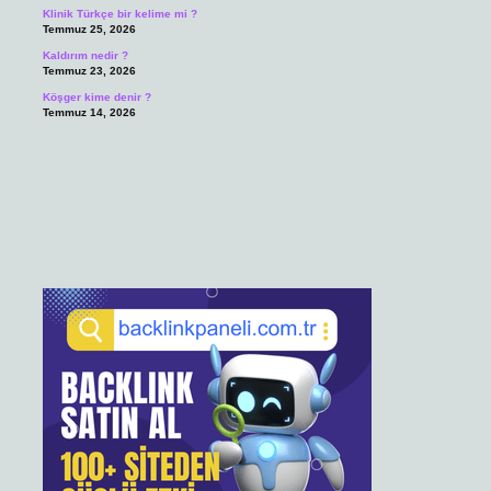
Klinik Türkçe bir kelime mi ?
Temmuz 25, 2026
Kaldırım nedir ?
Temmuz 23, 2026
Köşger kime denir ?
Temmuz 14, 2026