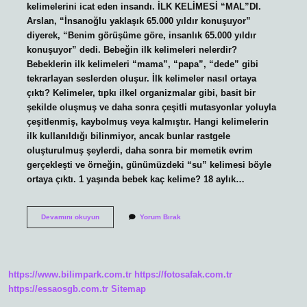
kelimelerini icat eden insandı. İLK KELİMESİ “MAL”DI.
Arslan, “İnsanoğlu yaklaşık 65.000 yıldır konuşuyor”
diyerek, “Benim görüşüme göre, insanlık 65.000 yıldır
konuşuyor” dedi. Bebeğin ilk kelimeleri nelerdir?
Bebeklerin ilk kelimeleri “mama”, “papa”, “dede” gibi
tekrarlayan seslerden oluşur. İlk kelimeler nasıl ortaya
çıktı? Kelimeler, tıpkı ilkel organizmalar gibi, basit bir
şekilde oluşmuş ve daha sonra çeşitli mutasyonlar yoluyla
çeşitlenmiş, kaybolmuş veya kalmıştır. Hangi kelimelerin
ilk kullanıldığı bilinmiyor, ancak bunlar rastgele
oluşturulmuş şeylerdi, daha sonra bir memetik evrim
gerçekleşti ve örneğin, günümüzdeki “su” kelimesi böyle
ortaya çıktı. 1 yaşında bebek kaç kelime? 18 aylık…
Ilk
Devamını okuyun
Yorum Bırak
Kelimeler
Nedir
https://www.bilimpark.com.tr
https://fotosafak.com.tr
https://essaosgb.com.tr
Sitemap