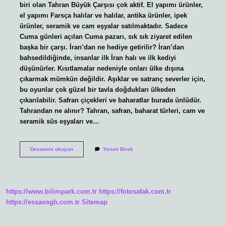
biri olan Tahran Büyük Çarşısı çok aktif. El yapımı ürünler,
el yapımı Farsça halılar ve halılar, antika ürünler, ipek
ürünler, seramik ve cam eşyalar satılmaktadır. Sadece
Cuma günleri açılan Cuma pazarı, sık sık ziyaret edilen
başka bir çarşı. İran’dan ne hediye getirilir? İran’dan
bahsedildiğinde, insanlar ilk İran halı ve ilk kediyi
düşünürler. Kısıtlamalar nedeniyle onları ülke dışına
çıkarmak mümkün değildir. Aşıklar ve satranç severler için,
bu oyunlar çok güzel bir tavla doğdukları ülkeden
çıkarılabilir. Safran çiçekleri ve baharatlar burada ünlüdür.
Tahrandan ne alınır? Tahran, safran, baharat türleri, cam ve
seramik süs eşyaları ve…
Tahran
Devamını okuyun
Yorum Bırak
In
Neyi
Meşhur
https://www.bilimpark.com.tr
https://fotosafak.com.tr
https://essaosgb.com.tr
Sitemap