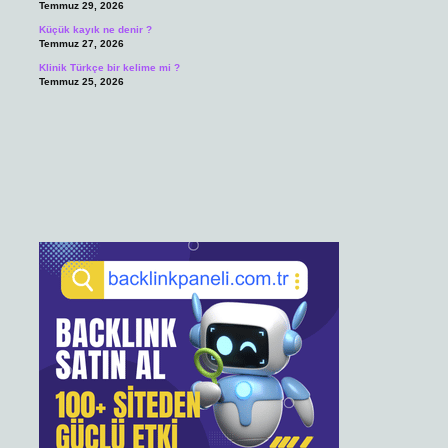
Temmuz 29, 2026
Küçük kayık ne denir ?
Temmuz 27, 2026
Klinik Türkçe bir kelime mi ?
Temmuz 25, 2026