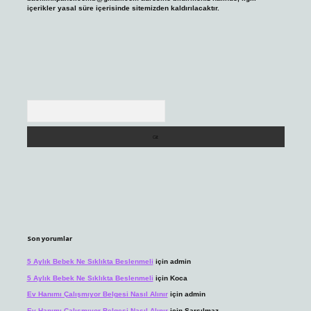
içerikler yasal süre içerisinde sitemizden kaldırılacaktır.
Arama
Son yorumlar
5 Aylık Bebek Ne Sıklıkta Beslenmeli
için
admin
5 Aylık Bebek Ne Sıklıkta Beslenmeli
için
Koca
Ev Hanımı Çalışmıyor Belgesi Nasıl Alınır
için
admin
Ev Hanımı Çalışmıyor Belgesi Nasıl Alınır
için
Sarsılmaz