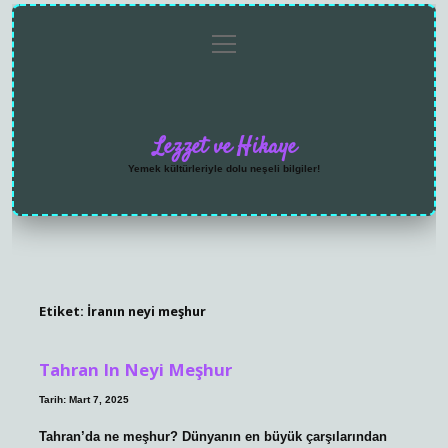
menüyü
Anasayfa
Gizlilik
Yasal
Hakkımızda
aç
Politikası
Uyarı
Lezzet ve Hikaye
Yemek kültürleriyle dolu neşeli bilgiler!
Etiket:
İranın neyi meşhur
Tahran In Neyi Meşhur
Tarih: Mart 7, 2025
Tahran’da ne meşhur? Dünyanın en büyük çarşılarından