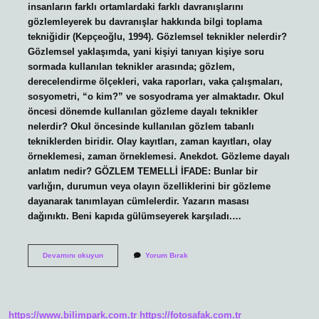
insanların farklı ortamlardaki farklı davranışlarını
gözlemleyerek bu davranışlar hakkında bilgi toplama
tekniğidir (Kepçeoğlu, 1994). Gözlemsel teknikler nelerdir?
Gözlemsel yaklaşımda, yani kişiyi tanıyan kişiye soru
sormada kullanılan teknikler arasında; gözlem,
derecelendirme ölçekleri, vaka raporları, vaka çalışmaları,
sosyometri, “o kim?” ve sosyodrama yer almaktadır. Okul
öncesi dönemde kullanılan gözleme dayalı teknikler
nelerdir? Okul öncesinde kullanılan gözlem tabanlı
tekniklerden biridir. Olay kayıtları, zaman kayıtları, olay
örneklemesi, zaman örneklemesi. Anekdot. Gözleme dayalı
anlatım nedir? GÖZLEM TEMELLİ İFADE: Bunlar bir
varlığın, durumun veya olayın özelliklerini bir gözleme
dayanarak tanımlayan cümlelerdir. Yazarın masası
dağınıktı. Beni kapıda gülümseyerek karşıladı.…
Gözleme
Devamını okuyun
Yorum Bırak
Dayalı
Teknikler
Nelerdir
https://www.bilimpark.com.tr
https://fotosafak.com.tr