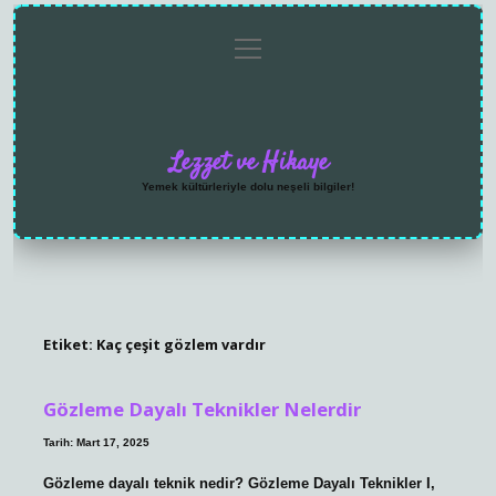
menüyü
Anasayfa
Gizlilik
Yasal
Hakkımızda
aç
Politikası
Uyarı
Lezzet ve Hikaye
Yemek kültürleriyle dolu neşeli bilgiler!
Etiket:
Kaç çeşit gözlem vardır
Gözleme Dayalı Teknikler Nelerdir
Tarih: Mart 17, 2025
Gözleme dayalı teknik nedir? Gözleme Dayalı Teknikler I,