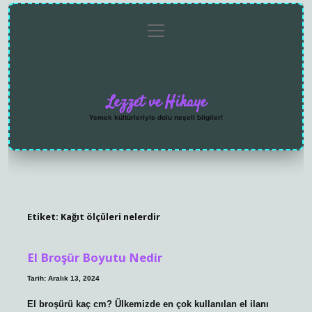
menüyü
Anasayfa
Gizlilik
Yasal
Hakkımızda
aç
Politikası
Uyarı
Lezzet ve Hikaye
Yemek kültürleriyle dolu neşeli bilgiler!
Etiket:
Kağıt ölçüleri nelerdir
El Broşür Boyutu Nedir
Tarih: Aralık 13, 2024
El broşürü kaç cm? Ülkemizde en çok kullanılan el ilanı