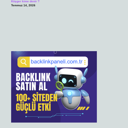
Köşger kime denir ?
Temmuz 14, 2026