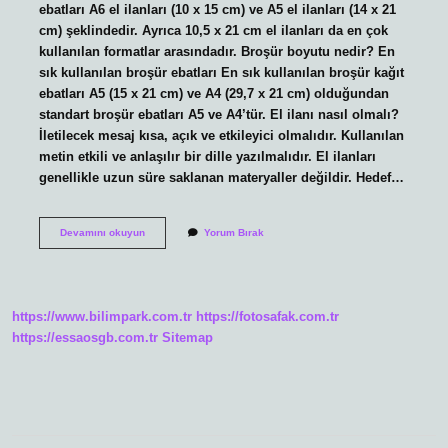
ebatları A6 el ilanları (10 x 15 cm) ve A5 el ilanları (14 x 21
cm) şeklindedir. Ayrıca 10,5 x 21 cm el ilanları da en çok
kullanılan formatlar arasındadır. Broşür boyutu nedir? En
sık kullanılan broşür ebatları En sık kullanılan broşür kağıt
ebatları A5 (15 x 21 cm) ve A4 (29,7 x 21 cm) olduğundan
standart broşür ebatları A5 ve A4’tür. El ilanı nasıl olmalı?
İletilecek mesaj kısa, açık ve etkileyici olmalıdır. Kullanılan
metin etkili ve anlaşılır bir dille yazılmalıdır. El ilanları
genellikle uzun süre saklanan materyaller değildir. Hedef…
El
Devamını okuyun
Yorum Bırak
Broşür
Boyutu
Nedir
https://www.bilimpark.com.tr
https://fotosafak.com.tr
https://essaosgb.com.tr
Sitemap