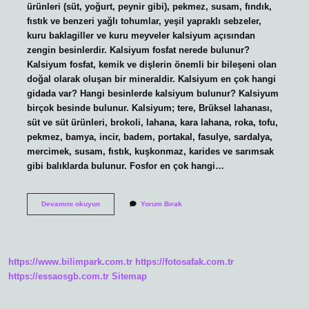
ürünleri (süt, yoğurt, peynir gibi), pekmez, susam, fındık,
fıstık ve benzeri yağlı tohumlar, yeşil yapraklı sebzeler,
kuru baklagiller ve kuru meyveler kalsiyum açısından
zengin besinlerdir. Kalsiyum fosfat nerede bulunur?
Kalsiyum fosfat, kemik ve dişlerin önemli bir bileşeni olan
doğal olarak oluşan bir mineraldir. Kalsiyum en çok hangi
gidada var? Hangi besinlerde kalsiyum bulunur? Kalsiyum
birçok besinde bulunur. Kalsiyum; tere, Brüksel lahanası,
süt ve süt ürünleri, brokoli, lahana, kara lahana, roka, tofu,
pekmez, bamya, incir, badem, portakal, fasulye, sardalya,
mercimek, susam, fıstık, kuşkonmaz, karides ve sarımsak
gibi balıklarda bulunur. Fosfor en çok hangi…
Kalsiyum
Devamını okuyun
Yorum Bırak
Fosfat
Nelerde
Bulunur
https://www.bilimpark.com.tr
https://fotosafak.com.tr
https://essaosgb.com.tr
Sitemap