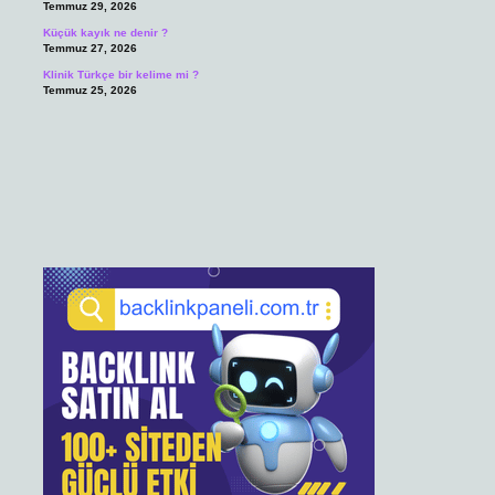
Temmuz 29, 2026
Küçük kayık ne denir ?
Temmuz 27, 2026
Klinik Türkçe bir kelime mi ?
Temmuz 25, 2026