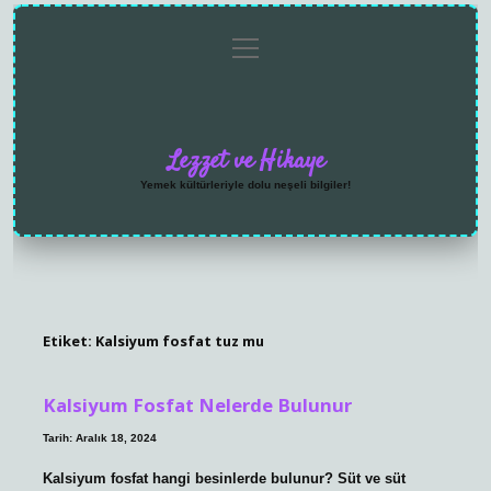
menüyü
Anasayfa
Gizlilik
Yasal
Hakkımızda
aç
Politikası
Uyarı
Lezzet ve Hikaye
Yemek kültürleriyle dolu neşeli bilgiler!
Etiket:
Kalsiyum fosfat tuz mu
Kalsiyum Fosfat Nelerde Bulunur
Tarih: Aralık 18, 2024
Kalsiyum fosfat hangi besinlerde bulunur? Süt ve süt