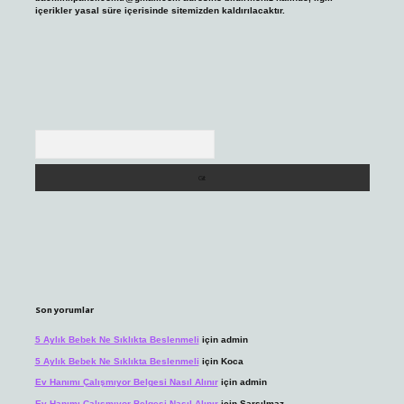
içerikler yasal süre içerisinde sitemizden kaldırılacaktır.
Arama
Son yorumlar
5 Aylık Bebek Ne Sıklıkta Beslenmeli
için
admin
5 Aylık Bebek Ne Sıklıkta Beslenmeli
için
Koca
Ev Hanımı Çalışmıyor Belgesi Nasıl Alınır
için
admin
Ev Hanımı Çalışmıyor Belgesi Nasıl Alınır
için
Sarsılmaz