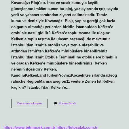
Kovanağzı Plajı’dır. İnce ve sıcak kumuyla keyifli
güneşlenme imkânı sunan bu plaj, yaz aylarında çok sayıda
yerli ve yabancı tarafından ziyaret edilmektedir. Temiz
kumu ve deniziyle Kovanağzı Plajı, yapısı gereği çok fazla
dalganın olmadığı yerlerden biridir. İstanbuldan Kefken’e
otobüsle nasıl gidilir? Kefken’e toplu taşıma ile ulaşım:
Kefken’e toplu taşıma ile ulaşım seçeneği de mevcuttur.
İstanbul’dan İzmit’e otobüs veya trenle ulaşabilir ve
ardından İzmit’ten Kefken’e minibüslere binebilirsiniz.
İstanbul’dan İzmit Otobüs Terminali’ne otobüslere binebilir
ve oradan Kefken’e minibüslere binebilirsiniz. Kefken
nerenin ilçesidir? Kefken,
KandıraKefkenLandTürkeiProvinzKocaeliKreisKandıraGeog
rafische RegionMarmararegion11 weitere Zeilen Ist Kefken
kaç km? İstanbul’dan Kefken’e…
Istanbul
Devamını okuyun
Yorum Bırak
Kefken
Kaç
Saat
Sürüyor
https://www.bilimpark.com.tr
https://fotosafak.com.tr