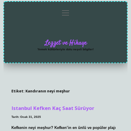
menüyü
Anasayfa
Gizlilik
Yasal
Hakkımızda
aç
Politikası
Uyarı
Lezzet ve Hikaye
Yemek kültürleriyle dolu neşeli bilgiler!
Etiket:
Kandıranın neyi meşhur
Istanbul Kefken Kaç Saat Sürüyor
Tarih: Ocak 31, 2025
Kefkenin neyi meşhur? Kefken’in en ünlü ve popüler plajı