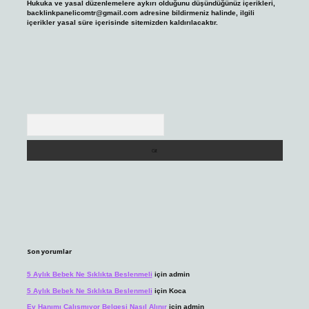
Hukuka ve yasal düzenlemelere aykırı olduğunu düşündüğünüz içerikleri,
backlinkpanelicomtr@gmail.com
adresine bildirmeniz halinde, ilgili
içerikler yasal süre içerisinde sitemizden kaldırılacaktır.
Arama
Son yorumlar
5 Aylık Bebek Ne Sıklıkta Beslenmeli
için
admin
5 Aylık Bebek Ne Sıklıkta Beslenmeli
için
Koca
Ev Hanımı Çalışmıyor Belgesi Nasıl Alınır
için
admin