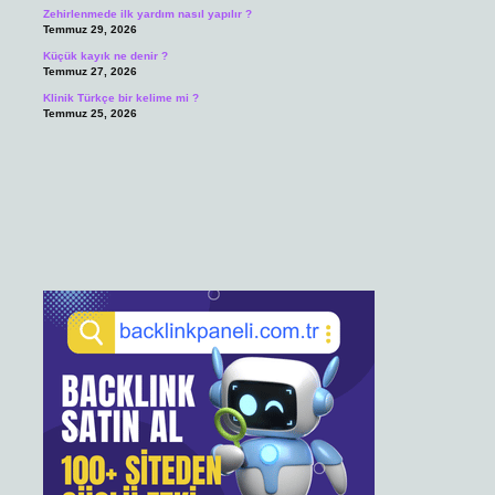
Zehirlenmede ilk yardım nasıl yapılır ?
Temmuz 29, 2026
Küçük kayık ne denir ?
Temmuz 27, 2026
Klinik Türkçe bir kelime mi ?
Temmuz 25, 2026