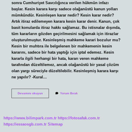
sonra Cumhuriyet Savcılığınca verilen hükmün infazı
başlar. Kesin karara karşı sadece olağanüstü kanun yolları
mümkündür. Kesinleşen karar nedir? Kesin karar nedir?
Artık itiraz edilemeyen karara kesin karar denir. Kanun, çok
basit konularda itiraz hakkı sağlamaz. Bu istisnalar dışında,
tüm kararların gözden geçirilmesini sağlamak için itirazlar
oluşturulmuştur. Kesinleşmiş mahkeme karari bozulur mu?
Kesin bir muhtıra ile belgelenen bir mahkemenin kesin
kararını, sadece bir hata yaptığı için iptal edemez. Kesin
kararla ilgili herhangi bir hata, kararı veren mahkeme
tarafından düzeltilemez, ancak olağanüstü bir yasal çözüm
olan yargı süreciyle düzeltilebilir. Kesinleşmiş karara karşı
ne yapılır? -Kural…
Kesinleşmiş
Devamını okuyun
Yorum Bırak
Karar
Ne
Demek
https://www.bilimpark.com.tr
https://fotosafak.com.tr
https://essaosgb.com.tr
Sitemap