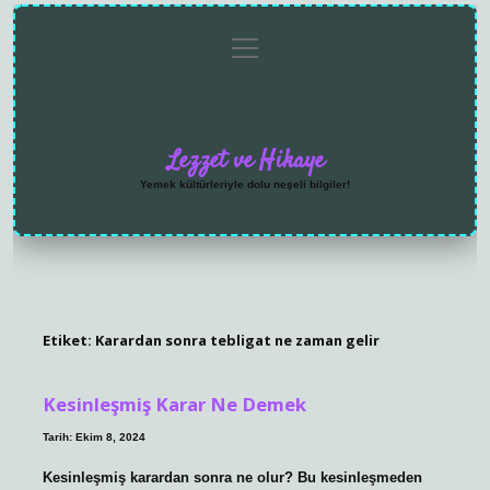
menüyü
Anasayfa
Gizlilik
Yasal
Hakkımızda
aç
Politikası
Uyarı
Lezzet ve Hikaye
Yemek kültürleriyle dolu neşeli bilgiler!
Etiket:
Karardan sonra tebligat ne zaman gelir
Kesinleşmiş Karar Ne Demek
Tarih: Ekim 8, 2024
Kesinleşmiş karardan sonra ne olur? Bu kesinleşmeden